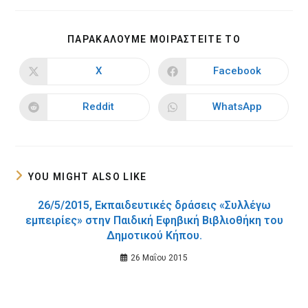
SHARE
ΠΑΡΑΚΑΛΟΥΜΕ ΜΟΙΡΑΣΤΕΙΤΕ ΤΟ
THIS
CONTENT
X
Facebook
Opens
Opens
in
in
a
a
new
new
Reddit
WhatsApp
Opens
Opens
window
window
in
in
a
a
new
new
window
window
YOU MIGHT ALSO LIKE
26/5/2015, Εκπαιδευτικές δράσεις «Συλλέγω
εμπειρίες» στην Παιδική Εφηβική Βιβλιοθήκη του
Δημοτικού Κήπου.
26 Μαΐου 2015