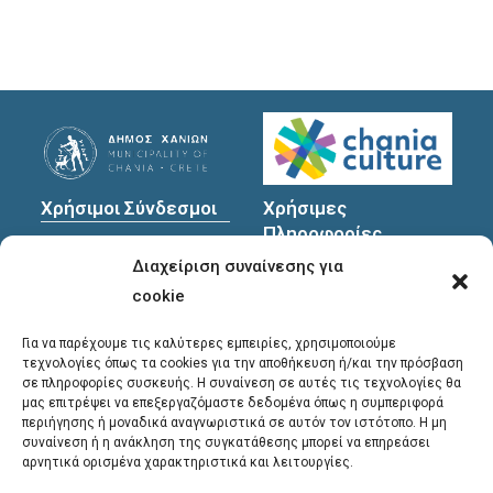
Χρήσιμοι Σύνδεσμοι
Χρήσιμες
Πληροφορίες
Πολιτική Προστασίας
Διαχείριση συναίνεσης για
Προσωπικών
Διεύθυνση
: Υψηλαντών
Δεδομένων
30
cookie
Χανιά, 731 35
Για να παρέχουμε τις καλύτερες εμπειρίες, χρησιμοποιούμε
τεχνολογίες όπως τα cookies για την αποθήκευση ή/και την πρόσβαση
σε πληροφορίες συσκευής. Η συναίνεση σε αυτές τις τεχνολογίες θα
Τηλέφωνα
μας επιτρέψει να επεξεργαζόμαστε δεδομένα όπως η συμπεριφορά
επικοινωνίας
:
περιήγησης ή μοναδικά αναγνωριστικά σε αυτόν τον ιστότοπο. Η μη
συναίνεση ή η ανάκληση της συγκατάθεσης μπορεί να επηρεάσει
28213 41661
,
28213
αρνητικά ορισμένα χαρακτηριστικά και λειτουργίες.
41662
,
28213 41663