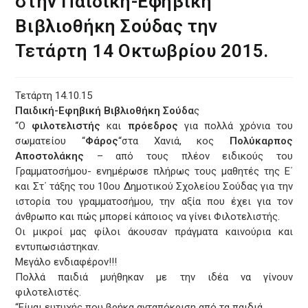
στην Παιδική-Εφηβική
Βιβλιοθήκη Σούδας την
Τετάρτη 14 Οκτωβρίου 2015.
Τετάρτη 14.10.15
Παιδική-Εφηβική Βιβλιοθήκη Σούδα
ς
“Ο
φιλοτελιστής
και
πρόεδρος
για πολλά χρόνια του
σωματείου “
Φάρος
“στα Χανιά, κος
Πολύκαρπος
Αποστολάκης
– από τους πλέον ειδικούς του
Γραμματοσήμου- ενημέρωσε πλήρως τους μαθητές της Ε΄
και Στ΄ τάξης του 10ου Δημοτικού Σχολείου Σούδας για την
ιστορία του γραμματοσήμου, την αξία που έχει για τον
άνθρωπο και πώς μπορεί κάποιος να γίνει Φιλοτελιστής.
Οι μικροί μας φίλοι άκουσαν πράγματα καινούρια και
εντυπωσιάστηκαν.
Μεγάλο ενδιαφέρον!!!
Πολλά παιδιά μυήθηκαν με την ιδέα να γίνουν
φιλοτελιστές.
“Είμαι ευτυχής που βρήκα ανταπόκριση από τα παιδιά.