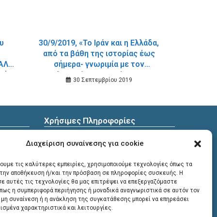
ου
30/9/2019, «Το Ιράν και η Ελλάδα,
από τα βάθη της ιστορίας έως
ΑΛ
σήμερα- γνωριμία με τον
λιοθήκη.
πολιτισμό και την τέχνη του
30 Σεπτεμβρίου 2019
Ιράν», στη Δημοτική Βιβλιοθήκη
Χανίων.
Χρήσιμες Πληροφορίες
ωπικών
Διεύθυνση
: Υψηλαντών 30
Διαχείριση συναίνεσης για cookie
Χανιά, 731 35
χουμε τις καλύτερες εμπειρίες, χρησιμοποιούμε τεχνολογίες όπως τα
α την αποθήκευση ή/και την πρόσβαση σε πληροφορίες συσκευής. Η
Τηλέφωνα επικοινωνίας
:
σε αυτές τις τεχνολογίες θα μας επιτρέψει να επεξεργαζόμαστε
πως η συμπεριφορά περιήγησης ή μοναδικά αναγνωριστικά σε αυτόν τον
28213 41661
,
28213 41662
,
28213
Η μη συναίνεση ή η ανάκληση της συγκατάθεσης μπορεί να επηρεάσει
41663
ισμένα χαρακτηριστικά και λειτουργίες.