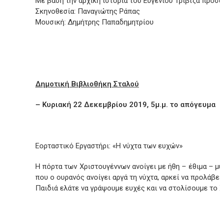
Με βάση την αρχική ιστορία του Ευγένιου Τριβιζά προσ
Σκηνοθεσία: Παναγιώτης Ράπας
Μουσική: Δημήτρης Παπαδημητρίου
Δημοτική Βιβλιοθήκη Σταλού
– Κυριακή 22 Δεκεμβρίου 2019, 5μ.μ. το απόγευμα
Εορταστικό Εργαστήρι: «Η νύχτα των ευχών»
Η πόρτα των Χριστουγέννων ανοίγει με ήθη – έθιμα – 
που ο ουρανός ανοίγει αργά τη νύχτα, αρκεί να προλάβει
Παιδιά ελάτε να γράψουμε ευχές και να στολίσουμε το 