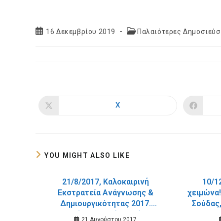
Post
Post
16 Δεκεμβρίου 2019
Παλαιότερες Δημοσιεύσ
published:
category:
X
Opens
in
a
new
window
YOU MIGHT ALSO LIKE
21/8/2017, Καλοκαιρινή
10/1
Εκστρατεία Ανάγνωσης &
χειμώνα!
Δημιουργικότητας 2017.
Σούδας
Περιπέτειες από σημείο σε
21 Αυγούστου 2017