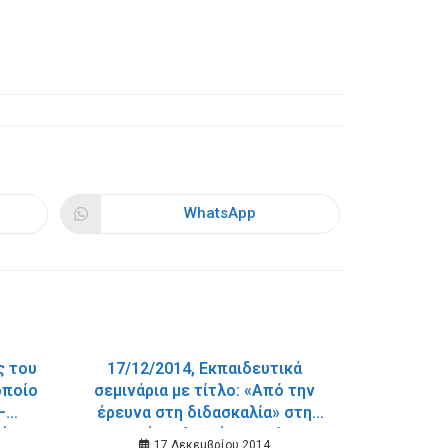
WhatsApp
Opens
in
a
new
window
ς του
17/12/2014, Εκπαιδευτικά
οποίο
σεμινάρια με τίτλο: «Από την
–
έρευνα στη διδασκαλία» στη
Δήμου
Δημοτική Βιβλιοθήκη Χανίων σε
17 Δεκεμβρίου 2014