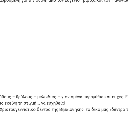
αρμοσμένη για την οθόνη από τον Ευγένιο Τριβιζά και τον Παναγι
μύθους – θρύλους – μελωδίες – χιονισμένα παραμύθια και ευχές. 
ς εκείνη τη στιγμή … να ευχηθείς!
Χριστουγεννιάτικο δέντρο της Βιβλιοθήκης, το δικό μας «δέντρο 