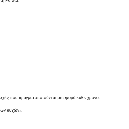
ώτη Ράππα.
Ευχές που πραγματοποιούνται μια φορά κάθε χρόνο,
των ευχών».