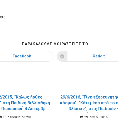
εις
SHARE
ΠΑΡΑΚΑΛΟΥΜΕ ΜΟΙΡΑΣΤΕΙΤΕ ΤΟ
THIS
CONTENT
Facebook
Reddit
Opens
Opens
in
in
a
a
new
new
window
window
2/2015, “Καλώς ήρθες
29/6/2016, “Γίνε εξερευνητή
” στη Παιδική Βιβλιοθήκη
κόσμου”: “Κάτι μέσα από το 
, Παρασκευή 4 Δεκέμβρη
βλέπεις”, στις Παιδικές 
2015.
Εφηβικές Βιβλιοθήκες του 
10 Δεκεμβρίου 2015
29 Ιουνίου 2016