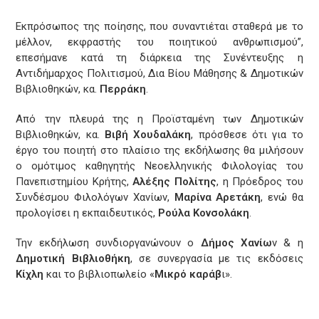
Εκπρόσωπος της ποίησης, που συναντιέται σταθερά με το
μέλλον, εκφραστής του ποιητικού ανθρωπισμού”,
επεσήμανε κατά τη διάρκεια της Συνέντευξης η
Αντιδήμαρχος Πολιτισμού, Δια Βίου Μάθησης & Δημοτικών
Βιβλιοθηκών, κα.
Περράκη
.
Από την πλευρά της η Προϊσταμένη των Δημοτικών
Βιβλιοθηκών, κα.
Βιβή Χουδαλάκη
, πρόσθεσε ότι για το
έργο του ποιητή στο πλαίσιο της εκδήλωσης θα μιλήσουν
ο ομότιμος καθηγητής Νεοελληνικής Φιλολογίας του
Πανεπιστημίου Κρήτης,
Αλέξης Πολίτης
, η Πρόεδρος του
Συνδέσμου Φιλολόγων Χανίων,
Μαρίνα Αρετάκη
, ενώ θα
προλογίσει η εκπαιδευτικός,
Ρούλα Κονσολάκη
.
Την εκδήλωση συνδιοργανώνουν ο
Δήμος Χανίω
ν & η
Δημοτική Βιβλιοθήκη
, σε συνεργασία με τις εκδόσεις
Κίχλη
και το βιβλιοπωλείο «
Μικρό καράβ
ι».