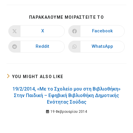
SHARE
ΠΑΡΑΚΑΛΟΥΜΕ ΜΟΙΡΑΣΤΕΙΤΕ ΤΟ
THIS
CONTENT
X
Facebook
Opens
Opens
in
in
a
a
new
new
Reddit
WhatsApp
Opens
Opens
window
window
in
in
a
a
new
new
window
window
YOU MIGHT ALSO LIKE
19/2/2014, «Με το Σχολείο μου στη Βιβλιοθήκη»
Στην Παιδική – Εφηβική Βιβλιοθήκη Δημοτικής
Ενότητας Σούδας
19 Φεβρουαρίου 2014