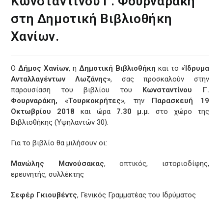
Κωνσταντίνου Γ. Φουρναράκη
στη Δημοτική Βιβλιοθήκη
Χανίων.
Ο
Δήμος Χανίων
, η
Δημοτική Βιβλιοθήκη
και το
«Ίδρυμα
Ανταλλαγέντων Λωζάνης»
, σας προσκαλούν στην
παρουσίαση του βιβλίου του
Κωνσταντίνου Γ.
Φουρναράκη, «Τουρκοκρήτες»
, την
Παρασκευή 19
Οκτωβρίου 2018
και ώρα
7.30 μ.μ.
στο χώρο της
Βιβλιοθήκης (Υψηλαντών 30).
Για το βιβλίο θα μιλήσουν οι:
Μανώλης Μανούσακας
, οπτικός, ιστοριοδίφης,
ερευνητής, συλλέκτης
Σεφέρ Γκιουβέντς
, Γενικός Γραμματέας του Ιδρύματος