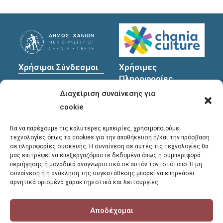
Χρήσιμοι Σύνδεσμοι
Χρήσιμες
Πληροφορίες
Πολιτική Προστασίας
Διαχείριση συναίνεσης για
Προσωπικών
Διεύθυνση
: Υψηλαντών
Δεδομένων
30
cookie
Χανιά, 731 35
Για να παρέχουμε τις καλύτερες εμπειρίες, χρησιμοποιούμε
τεχνολογίες όπως τα cookies για την αποθήκευση ή/και την πρόσβαση
σε πληροφορίες συσκευής. Η συναίνεση σε αυτές τις τεχνολογίες θα
Τηλέφωνα
μας επιτρέψει να επεξεργαζόμαστε δεδομένα όπως η συμπεριφορά
επικοινωνίας
:
περιήγησης ή μοναδικά αναγνωριστικά σε αυτόν τον ιστότοπο. Η μη
συναίνεση ή η ανάκληση της συγκατάθεσης μπορεί να επηρεάσει
28213 41661
,
28213
αρνητικά ορισμένα χαρακτηριστικά και λειτουργίες.
41662
,
28213 41663
Αποδέχομαι
E-mail
:
library@chania.gr