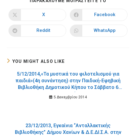
SHARE
ΠΑΡΑΚΑΛΟΥΜΕ ΜΟΙΡΑΣΤΕΙΤΕ ΤΟ
THIS
CONTENT
X
Facebook
Opens
Opens
in
in
a
a
new
new
Reddit
WhatsApp
Opens
Opens
window
window
in
in
a
a
new
new
window
window
YOU MIGHT ALSO LIKE
5/12/2014,«Τα μυστικά του φιλοτελισμού για
παιδιά»(4η συνάντηση) στην Παιδική-Εφηβική
Βιβλιοθήκη Δημοτικού Κήπου το Σάββατο 6
Δεκεμβρίου.
5 Δεκεμβρίου 2014
23/12/2013, Εγκαίνια “Ανταλλακτικής
Βιβλιοθήκης” Δήμου Χανίων & Δ.Ε.ΔΙ.Σ.Α. στην