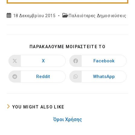
Post
Post
18 Δεκεμβρίου 2015
Παλαιότερες Δημοσιεύσεις
published:
category:
SHARE
ΠΑΡΑΚΑΛΟΥΜΕ ΜΟΙΡΑΣΤΕΙΤΕ ΤΟ
THIS
CONTENT
X
Facebook
Opens
Opens
in
in
a
a
new
new
Reddit
WhatsApp
Opens
Opens
window
window
in
in
a
a
new
new
window
window
YOU MIGHT ALSO LIKE
Όροι Χρήσης