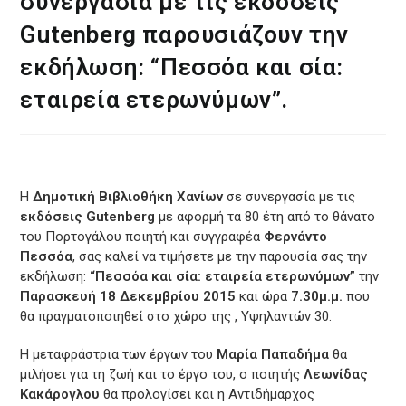
συνεργασία με τις εκδόσεις
Gutenberg παρουσιάζουν την
εκδήλωση: “Πεσσόα και σία:
εταιρεία ετερωνύμων”.
Η
Δημοτική Βιβλιοθήκη Χανίων
σε συνεργασία με τις
εκδόσεις Gutenberg
με αφορμή τα 80 έτη από το θάνατο
του Πορτογάλου ποιητή και συγγραφέα
Φερνάντο
Πεσσόα
, σας καλεί να τιμήσετε με την παρουσία σας την
εκδήλωση:
“Πεσσόα και σία: εταιρεία ετερωνύμων”
την
Παρασκευή 18 Δεκεμβρίου 2015
και ώρα
7.30μ.μ.
που
θα πραγματοποιηθεί στο χώρο της , Υψηλαντών 30.
Η μεταφράστρια των έργων του
Μαρία Παπαδήμα
θα
μιλήσει για τη ζωή και το έργο του, ο ποιητής
Λεωνίδας
Κακάρογλου
θα προλογίσει και η Αντιδήμαρχος