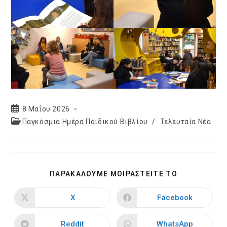
Post
8 Μαΐου 2026
published:
Post
Παγκόσμια Ημέρα Παιδικού Βιβλίου
/
Τελευταία Νέα
category:
SHARE
ΠΑΡΑΚΑΛΟΥΜΕ ΜΟΙΡΑΣΤΕΙΤΕ ΤΟ
THIS
CONTENT
X
Facebook
Opens
Opens
in
in
a
a
new
new
Reddit
WhatsApp
Opens
Opens