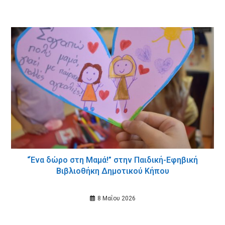
“Ένα δώρο στη Μαμά!” στην Παιδική-Εφηβική
Βιβλιοθήκη Δημοτικού Κήπου
8 Μαΐου 2026