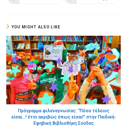
window
window
in
in
a
a
new
new
window
window
YOU MIGHT ALSO LIKE
Πρόγραμμα φιλαναγνωσίας: “Πόσο τέλειος
είσαι…! έτσι ακριβώς όπως είσαι!” στην Παιδική-
Εφηβική Βιβλιοθήκη Σούδας