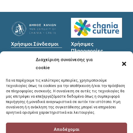
Χρήσιμοι Σύνδεσμοι
Χρήσιμες
Πληροφορίες
Πολιτική Προστασίας
Διαχείριση συναίνεσης για
Προσωπικών
Διεύθυνση
: Υψηλαντών
Δεδομένων
30
cookie
Χανιά, 731 35
Για να παρέχουμε τις καλύτερες εμπειρίες, χρησιμοποιούμε
τεχνολογίες όπως τα cookies για την αποθήκευση ή/και την πρόσβαση
σε πληροφορίες συσκευής. Η συναίνεση σε αυτές τις τεχνολογίες θα
Τηλέφωνα
μας επιτρέψει να επεξεργαζόμαστε δεδομένα όπως η συμπεριφορά
επικοινωνίας
:
περιήγησης ή μοναδικά αναγνωριστικά σε αυτόν τον ιστότοπο. Η μη
συναίνεση ή η ανάκληση της συγκατάθεσης μπορεί να επηρεάσει
28213 41661
,
28213
αρνητικά ορισμένα χαρακτηριστικά και λειτουργίες.
41662
,
28213 41663
Αποδέχομαι
E-mail
: