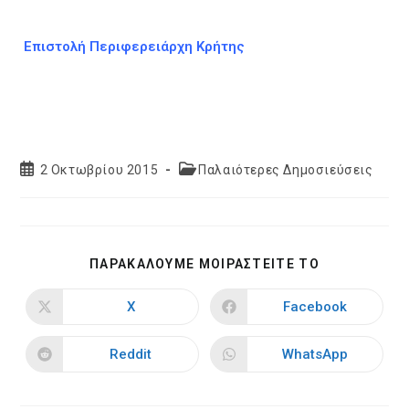
Επιστολή Περιφερειάρχη Κρήτης
Post
Post
2 Οκτωβρίου 2015
Παλαιότερες Δημοσιεύσεις
published:
category:
SHARE
ΠΑΡΑΚΑΛΟΥΜΕ ΜΟΙΡΑΣΤΕΙΤΕ ΤΟ
THIS
CONTENT
X
Facebook
Opens
Opens
in
in
a
a
new
new
Reddit
WhatsApp
Opens
Opens
window
window
in
in
a
a
new
new