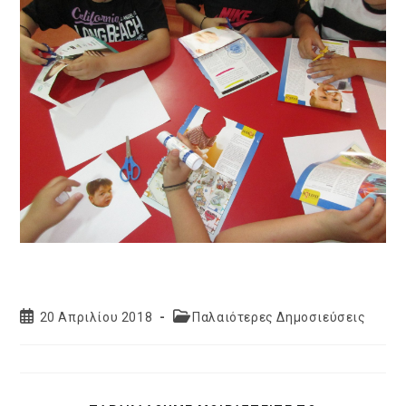
Post
Post
20 Απριλίου 2018
Παλαιότερες Δημοσιεύσεις
published:
category: