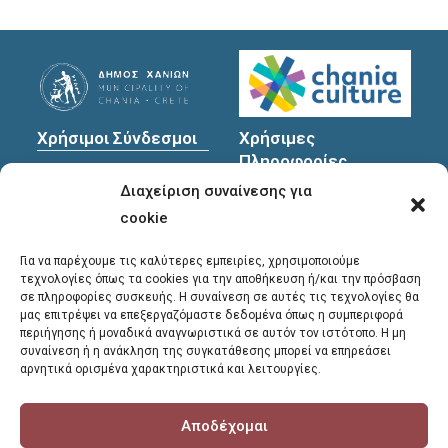
Χρήσιμοι Σύνδεσμοι
Χρήσιμες
Πληροφορίες
Πολιτική Προστασίας
Διαχείριση συναίνεσης για
Προσωπικών
Διεύθυνση
: Υψηλαντών
Δεδομένων
30
cookie
Χανιά, 731 35
Για να παρέχουμε τις καλύτερες εμπειρίες, χρησιμοποιούμε
τεχνολογίες όπως τα cookies για την αποθήκευση ή/και την πρόσβαση
σε πληροφορίες συσκευής. Η συναίνεση σε αυτές τις τεχνολογίες θα
Τηλέφωνα
μας επιτρέψει να επεξεργαζόμαστε δεδομένα όπως η συμπεριφορά
επικοινωνίας
:
περιήγησης ή μοναδικά αναγνωριστικά σε αυτόν τον ιστότοπο. Η μη
συναίνεση ή η ανάκληση της συγκατάθεσης μπορεί να επηρεάσει
28213 41661
,
28213
αρνητικά ορισμένα χαρακτηριστικά και λειτουργίες.
41662
,
28213 41663
Αποδέχομαι
E-mail
:
library@chania.gr