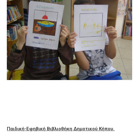
Παιδική-Εφηβική Βιβλιοθήκη Δημοτικού Κήπου.