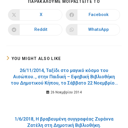
SHARE
ΠΑΡΑΚΑΛΟΥΜΕ ΜΟΙΡΑΣΤΕΙΤΕ ΤΟ
THIS
CONTENT
X
Facebook
Opens
Opens
in
in
a
a
new
new
Reddit
WhatsApp
Opens
Opens
window
window
in
in
a
a
new
new
window
window
YOU MIGHT ALSO LIKE
26/11/2014, Ταξίδι στο μαγικό κόσμο του
Αισώπου.., στην Παιδική – Εφηβική Βιβλιοθήκη
του Δημοτικού Κήπου, το Σάββατο 22 Νοεμβρίου
2014.
26 Νοεμβρίου 2014
1/6/2018, Η βραβευμένη συγγραφέας Ζυράννα
Ζατέλη στη Δημοτική Βιβλιοθήκη.