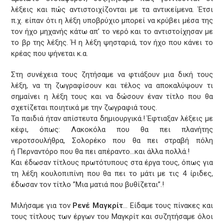
λέξεις και πώς αντιστοιχίζονται με τα αντικείμενα. Έτσι
π.χ. είπαν ότι η λέξη υποβρύχιο μπορεί να κρύβει μέσα της
τον ήχο μηχανής κάτω απ’ το νερό και το αντιστοίχησαν με
το βρ της λέξης. Ή η λέξη ψησταριά, τον ήχο που κάνει το
κρέας που ψήνεται κ.α.
Στη συνέχεια τους ζητήσαμε να φτιάξουν μια δική τους
λέξη, να τη ζωγραφίσουν και τέλος να αποκαλύψουν τι
σημαίνει η λέξη τους και να δώσουν έναν τίτλο που θα
σχετίζεται ποιητικά με την ζωγραφιά τους.
Τα παιδιά ήταν απίστευτα δημιουργικά.! Έφτιαξαν λέξεις με
κέφι, όπως: Λακοκόλα που θα πει πλανήτης
νεροτσουλήθρα, Σολορέκο που θα πει στραβή πόλη
ή Περναντόρο που θα πει απέραντο…και άλλα πολλά.!
Και έδωσαν τίτλους πρωτότυπους στα έργα τους, όπως για
τη λέξη κουλοπιπίνη που θα πει το μάτι με τις 4 ίριδες,
έδωσαν τον τίτλο ”Μια ματιά που βυθίζεται”.!
Μιλήσαμε για τον
Ρενέ Μαγκρίτ
… Είδαμε τους πίνακες και
τους τίτλους των έργων του Μαγκρίτ και συζητήσαμε όλοι