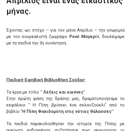
Απρίλιος είναι ένας εικαστικός
μήνας.
Έχοντας ως στόχο – για τον μήνα Απρίλιο – την γνωριμία
με τον σουρεαλιστή ζωγράφο
Ρενέ Μαγκρίτ
, δουλέψαμε
με τα παιδιά την 3η συνάντηση.
Παιδική-Εφηβική Βιβλιοθήκη Σούδας
Τα έργα με τίτλο ‘
‘ Λέξεις και εικόνες
” .
Στην πρώτη φάση της δράσης μας, δραματοποιήσαμε το
κεφάλαιο ” Η Πίπη βρίσκει ένα σκλουζούκλι” από το
βιβλίο ”
Η Πίπη Φακιδομύτη στις νότιες θάλασσες’
‘.
Τα παιδιά παρακολούθησαν την ιστορία της Πίπης με
αμείωτο ενδιαφέρον, συζητήσαμε πως γεννιούνται οι