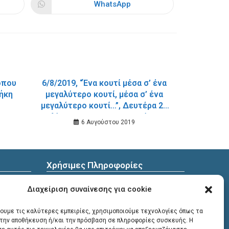
WhatsApp
Opens
in
a
new
window
τόπου
6/8/2019, “Ένα κουτί μέσα σ’ ένα
θήκη
μεγαλύτερο κουτί, μέσα σ’ ένα
μεγαλύτερο κουτί…”, Δευτέρα 22
Ιουλίου 2019, 11.00 το πρωί, στην
6 Αυγούστου 2019
Παιδική – Εφηβική Βιβλιοθήκη
Σούδας.
Χρήσιμες Πληροφορίες
ωπικών
Διεύθυνση
: Υψηλαντών 30
Διαχείριση συναίνεσης για cookie
Χανιά, 731 35
χουμε τις καλύτερες εμπειρίες, χρησιμοποιούμε τεχνολογίες όπως τα
α την αποθήκευση ή/και την πρόσβαση σε πληροφορίες συσκευής. Η
Τηλέφωνα επικοινωνίας
: