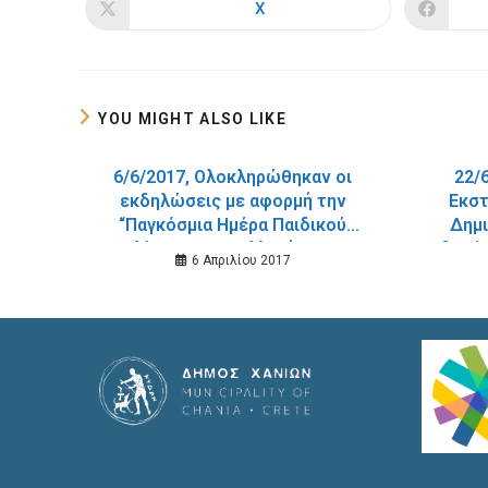
X
Opens
in
a
new
window
YOU MIGHT ALSO LIKE
6/6/2017, Ολοκληρώθηκαν οι
22/
εκδηλώσεις με αφορμή την
Εκστ
“Παγκόσμια Ημέρα Παιδικού
Δημι
Βιβλίου” στις Βιβλίοθήκες του
Δεδομέν
6 Απριλίου 2017
Δήμου Χανίων.
από εδ
21 Ι
Εφηβι