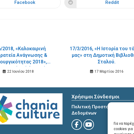
CONTENT
Facebook
Reddit
Opens
Opens
in
in
a
a
new
new
window
window
6/2018, «Καλοκαιρινή
17/3/2016, «Η Ιστορία του 
ρατεία Ανάγνωσης &
μας» στη Δημοτική Βιβλιο
ουργικότητας 2018»,
Σταλού.
α για μένα. Όλα αρχίζουν
22 Ιουνίου 2018
17 Μαρτίου 2016
ώ: Ο εγκέφαλος, Πέμπτη
ουνίου 2018, Παιδική –
κή Bιβλιοθήκη Σούδας
Χρήσιμοι Σύνδεσμοι
Πολιτική Προστασίας Προσ
Δεδομένων
Για να παρέ
cookies γι