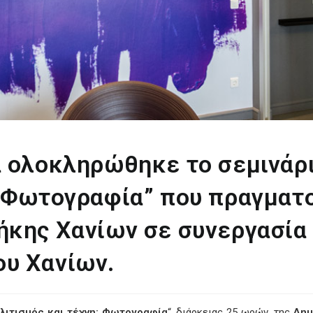
α ολοκληρώθηκε το σεμινάρι
η: Φωτογραφία” που πραγματ
ήκης Χανίων σε συνεργασία 
ου Χανίων.
λιτισμός και τέχνη: Φωτογραφία
“, διάρκειας 25 ωρών, της
Δημ