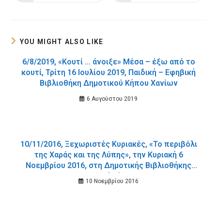
in
in
a
a
new
new
window
window
YOU MIGHT ALSO LIKE
6/8/2019, «Κουτί … άνοιξε» Μέσα – έξω από το
κουτί, Τρίτη 16 Ιουλίου 2019, Παιδική – Εφηβική
Βιβλιοθήκη Δημοτικού Κήπου Χανίων
6 Αυγούστου 2019
10/11/2016, Ξεχωριστές Κυριακές, «Το περιβόλι
της Χαράς και της Λύπης», την Κυριακή 6
Νοεμβρίου 2016, στη Δημοτικής Βιβλιοθήκης
Σταλού.
10 Νοεμβρίου 2016