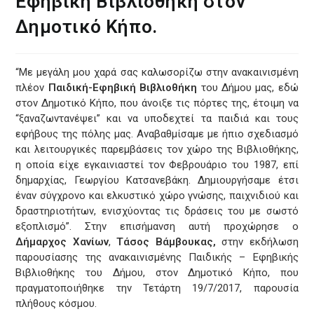
Εφηβική Βιβλιοθήκη στον
Δημοτικό Κήπο.
“Με μεγάλη μου χαρά σας καλωσορίζω στην ανακαινισμένη
πλέον
Παιδική-Εφηβική Βιβλιοθήκη
του Δήμου μας, εδώ
στον Δημοτικό Κήπο, που άνοιξε τις πόρτες της, έτοιμη να
“ξαναζωντανέψει” και να υποδεχτεί τα παιδιά και τους
εφήβους της πόλης μας. Αναβαθμίσαμε με ήπιο σχεδιασμό
και λειτουργικές παρεμβάσεις τον χώρο της Βιβλιοθήκης,
η οποία είχε εγκαινιαστεί τον Φεβρουάριο του 1987, επί
δημαρχίας, Γεωργίου Κατσανεβάκη. Δημιουργήσαμε έτσι
έναν σύγχρονο και ελκυστικό χώρο γνώσης, παιχνιδιού και
δραστηριοτήτων, ενισχύοντας τις δράσεις του με σωστό
εξοπλισμό”. Στην επισήμανση αυτή προχώρησε ο
Δήμαρχος Χανίων
,
Τάσος Βάμβουκας,
στην εκδήλωση
παρουσίασης της ανακαινισμένης Παιδικής – Εφηβικής
Βιβλιοθήκης του Δήμου, στον Δημοτικό Κήπο, που
πραγματοποιήθηκε την Τετάρτη 19/7/2017, παρουσία
πλήθους κόσμου.