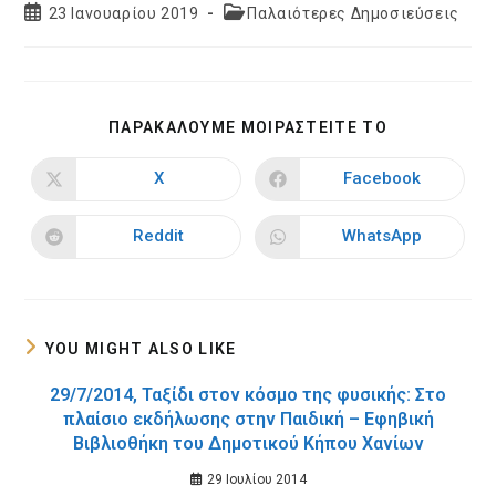
Post
Post
23 Ιανουαρίου 2019
Παλαιότερες Δημοσιεύσεις
published:
category:
SHARE
ΠΑΡΑΚΑΛΟΥΜΕ ΜΟΙΡΑΣΤΕΙΤΕ ΤΟ
THIS
CONTENT
X
Facebook
Opens
Opens
in
in
a
a
new
new
Reddit
WhatsApp
Opens
Opens
window
window
in
in
a
a
new
new
window
window
YOU MIGHT ALSO LIKE
29/7/2014, Ταξίδι στον κόσμο της φυσικής: Στο
πλαίσιο εκδήλωσης στην Παιδική – Εφηβική
Βιβλιοθήκη του Δημοτικού Κήπου Χανίων
29 Ιουλίου 2014