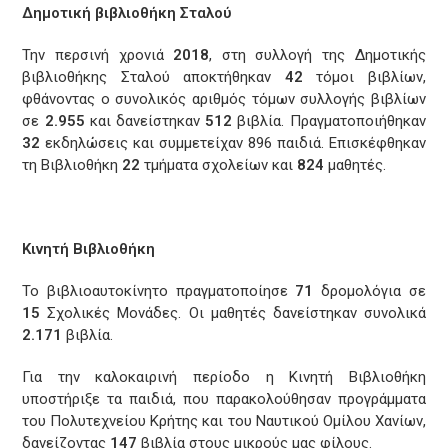
Δημοτική βιβλιοθήκη Σταλού
Την περσινή χρονιά
2018
, στη συλλογή της Δημοτικής
βιβλιοθήκης Σταλού αποκτήθηκαν
42
τόμοι βιβλίων,
φθάνοντας ο συνολικός αριθμός τόμων συλλογής βιβλίων
σε
2.955
και δανείστηκαν
512
βιβλία. Πραγματοποιήθηκαν
32
εκδηλώσεις και συμμετείχαν 896 παιδιά. Επισκέφθηκαν
τη Βιβλιοθήκη
22
τμήματα σχολείων και
824
μαθητές.
Κινητή Βιβλιοθήκη
Το βιβλιοαυτοκίνητο πραγματοποίησε
71
δρομολόγια σε
15
Σχολικές Μονάδες. Οι μαθητές δανείστηκαν συνολικά
2.171
βιβλία.
Για την καλοκαιρινή περίοδο η Κινητή Βιβλιοθήκη
υποστήριξε τα παιδιά, που παρακολούθησαν προγράμματα
του Πολυτεχνείου Κρήτης και του Ναυτικού Ομίλου Χανίων,
δανείζοντας
147
βιβλία στους μικρούς μας φίλους.