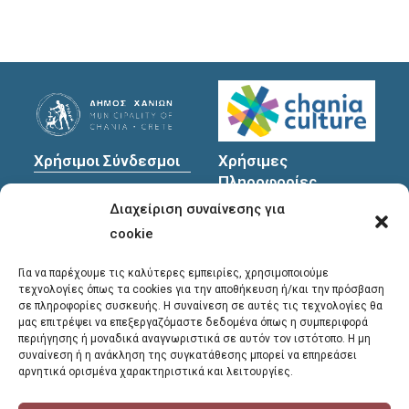
Χρήσιμοι Σύνδεσμοι
Χρήσιμες
Πληροφορίες
Πολιτική Προστασίας
Διαχείριση συναίνεσης για
Προσωπικών
Διεύθυνση
: Υψηλαντών
Δεδομένων
30
cookie
Χανιά, 731 35
Για να παρέχουμε τις καλύτερες εμπειρίες, χρησιμοποιούμε
τεχνολογίες όπως τα cookies για την αποθήκευση ή/και την πρόσβαση
σε πληροφορίες συσκευής. Η συναίνεση σε αυτές τις τεχνολογίες θα
Τηλέφωνα
μας επιτρέψει να επεξεργαζόμαστε δεδομένα όπως η συμπεριφορά
επικοινωνίας
:
περιήγησης ή μοναδικά αναγνωριστικά σε αυτόν τον ιστότοπο. Η μη
συναίνεση ή η ανάκληση της συγκατάθεσης μπορεί να επηρεάσει
28213 41661
,
28213
αρνητικά ορισμένα χαρακτηριστικά και λειτουργίες.
41662
,
28213 41663