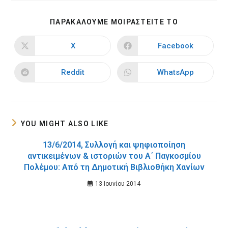
SHARE
ΠΑΡΑΚΑΛΟΥΜΕ ΜΟΙΡΑΣΤΕΙΤΕ ΤΟ
THIS
CONTENT
X
Facebook
Opens
Opens
in
in
a
a
new
new
Reddit
WhatsApp
Opens
Opens
window
window
in
in
a
a
new
new
window
window
YOU MIGHT ALSO LIKE
13/6/2014, Συλλογή και ψηφιοποίηση
αντικειμένων & ιστοριών του Α΄ Παγκοσμίου
Πολέμου: Από τη Δημοτική Βιβλιοθήκη Χανίων
13 Ιουνίου 2014