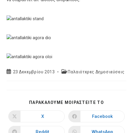
Post
Post
23 Δεκεμβρίου 2013
Παλαιότερες Δημοσιεύσεις
published:
category:
SHARE
ΠΑΡΑΚΑΛΟΥΜΕ ΜΟΙΡΑΣΤΕΙΤΕ ΤΟ
THIS
CONTENT
X
Facebook
Opens
Opens
in
in
a
a
new
new
Reddit
WhatsApp