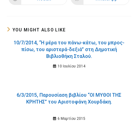
Opens
Opens
window
window
in
in
a
a
new
new
window
window
YOU MIGHT ALSO LIKE
10/7/2014, “Η μέρα του πάνω-κάτω, του μπρος-
πίσω, του αριστερά-δεξιά” στη Δημοτική
Βιβλιοθήκη Σταλού.
10 Ιουλίου 2014
6/3/2015, Παρουσίαση βιβλίου “ΟΙ ΜΥΘΟΙ ΤΗΣ
ΚΡΗΤΗΣ” του Αριστοφάνη Χουρδάκη.
6 Μαρτίου 2015