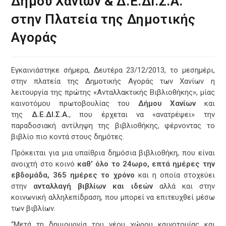
Δήμου Χανίων & Δ.Ε.ΔΙ.Σ.Α.
στην Πλατεία της Δημοτικής
Αγοράς
Εγκαινιάστηκε σήμερα, Δευτέρα 23/12/2013, το μεσημέρι,
στην πλατεία της Δημοτικής Αγοράς των Χανίων η
λειτουργία της πρώτης «Ανταλλακτικής Βιβλιοθήκης», μίας
καινοτόμου πρωτοβουλίας του
Δήμου Χανίων
και
της
Δ.Ε.ΔΙ.Σ.Α.
, που έρχεται να «ανατρέψει» την
παραδοσιακή αντίληψη της βιβλιοθήκης, φέρνοντας το
βιβλίο πιο κοντά στους δημότες.
Πρόκειται για μια υπαίθρια δημόσια βιβλιοθήκη, που είναι
ανοιχτή στο κοινό
καθ’ όλο το 24ωρο, επτά ημέρες την
εβδομάδα, 365 ημέρες το χρόνο
και η οποία στοχεύει
στην
ανταλλαγή βιβλίων και ιδεών
αλλά και στην
κοινωνική αλληλεπίδραση, που μπορεί να επιτευχθεί μέσω
των βιβλίων.
“
Μετά τη δημιουργία του νέου χώρου καινοτομίας και