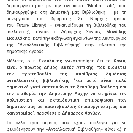
δημιουργικότητας με την ονομασία
“Media
Lab”
,
που
δημιουργήθηκε στη Δημοτική μας Βιβλιοθήκη – με τη
συνεργασία του Ιδρύματος Στ. Νιάρχος (μέσω
του
Future
Library
) – εγκαινιάζουμε τη βιβλιοθήκη του
μέλλοντος”,
τόνισε ο Δήμαρχος Χανίων,
Μανώλης
Σκουλάκης,
κατά την εκδήλωση εγκαινίων της λειτουργίας
της “Ανταλλακτικής Βιβλιοθήκης” στην πλατεία της
Δημοτικής Αγοράς.
Μάλιστα, ο κ.
Σκουλάκης
γνωστοποίησε ότι τα
Χανιά,
είναι ο πρώτος Δήμος, εκτός Αττικής, που υιοθετεί
την πρωτοβουλία της υπαίθριας δημόσιας
ανταλλακτικής βιβλιοθήκης
“και αυτό είναι πολύ
σημαντικό γιατί αποτυπώνει τη ξεκάθαρη βούληση και
την επιθυμία της Δημοτικής Αρχής να στηρίξει την
πολιτιστική και εκπαιδευτική επιμόρφωση των
δημοτών μας με πρωτοβουλίες δημιουργικότητας και
καινοτομίας”
, πρόσθεσε ο
Δήμαρχος Χανίων.
Τα άλλα τρία σημεία, που έχουν επιλεγεί για να
φιλοξενήσουν την «Ανταλλακτική Βιβλιοθήκη» είναι
α) η