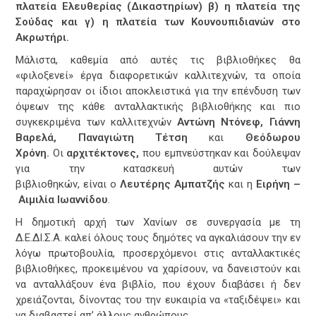
πλατεία Ελευθερίας (Δικαστηρίων) β) η πλατεία της
Σούδας και γ) η πλατεία των Κουνουπιδιανών στο
Ακρωτήρι.
Μάλιστα, καθεμία από αυτές τις βιβλιοθήκες θα
«φιλοξενεί» έργα διαφορετικών καλλιτεχνών, τα οποία
παραχώρησαν οι ίδιοι αποκλειστικά για την επένδυση των
όψεων της κάθε ανταλλακτικής βιβλιοθήκης και πιο
συγκεκριμένα των καλλιτεχνών
Αντώνη Ντόνεφ, Γιάννη
Βαρελά, Παναγιώτη Τέτση
και
Θεόδωρου
Χρόνη.
Οι
αρχιτέκτονες
,
που εμπνεύστηκαν και δούλεψαν
για την κατασκευή αυτών των
βιβλιοθηκών, είναι
o
Λευτέρης Αμπατζής
και η
Ειρήνη –
Αιμιλία Ιωαννίδου
.
Η δημοτική αρχή των Χανίων σε συνεργασία με τη
Δ.Ε.ΔΙ.Σ.Α. καλεί όλους τους δημότες να αγκαλιάσουν την εν
λόγω πρωτοβουλία, προσερχόμενοι στις ανταλλακτικές
βιβλιοθήκες, προκειμένου να χαρίσουν, να δανειστούν και
να ανταλλάξουν ένα βιβλίο, που έχουν διαβάσει ή δεν
χρειάζονται, δίνοντας του την ευκαιρία να «ταξιδέψει» και
να διαβαστεί απ’ άλλους ανθρώπους.