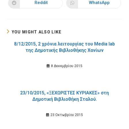
new
new
Reddit
WhatsApp
Opens
Opens
window
window
in
in
a
a
new
new
window
window
YOU MIGHT ALSO LIKE
8/12/2015, 2 χρόνια λειτουργίας του Media lab
της Δημοτικής Βιβλιοθήκης Χανίων
8 Δεκεμβρίου 2015
23/10/2015, «ΞΕΧΩΡΙΣΤΕΣ ΚΥΡΙΑΚΕΣ» στη
Δημοτική Βιβλιοθήκη Σταλού.
23 Οκτωβρίου 2015