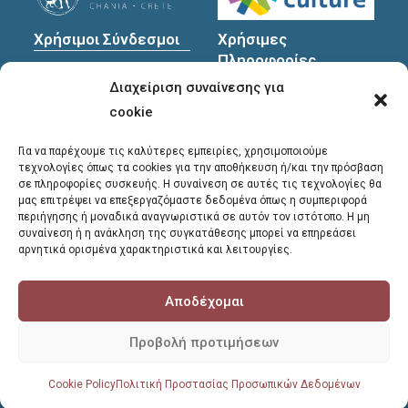
Χρήσιμοι Σύνδεσμοι
Χρήσιμες
Πληροφορίες
Πολιτική Προστασίας
Διαχείριση συναίνεσης για
Προσωπικών
Διεύθυνση
: Υψηλαντών
Δεδομένων
30
cookie
Χανιά, 731 35
Για να παρέχουμε τις καλύτερες εμπειρίες, χρησιμοποιούμε
τεχνολογίες όπως τα cookies για την αποθήκευση ή/και την πρόσβαση
σε πληροφορίες συσκευής. Η συναίνεση σε αυτές τις τεχνολογίες θα
Τηλέφωνα
μας επιτρέψει να επεξεργαζόμαστε δεδομένα όπως η συμπεριφορά
επικοινωνίας
:
περιήγησης ή μοναδικά αναγνωριστικά σε αυτόν τον ιστότοπο. Η μη
συναίνεση ή η ανάκληση της συγκατάθεσης μπορεί να επηρεάσει
28213 41661
,
28213
αρνητικά ορισμένα χαρακτηριστικά και λειτουργίες.
41662
,
28213 41663
Αποδέχομαι
E-mail
:
library@chania.gr
Προβολή προτιμήσεων
COPYRIGHT © 2026 - ΔΗΜΟΤΙΚΗ ΒΙΒΛΙΟΘΗΚΗ ΧΑΝΙΩΝ
Cookie Policy
Πολιτική Προστασίας Προσωπικών Δεδομένων
POWERED BY
HERCLOGIC