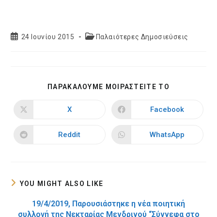
Post
Post
24 Ιουνίου 2015
Παλαιότερες Δημοσιεύσεις
published:
category:
SHARE
ΠΑΡΑΚΑΛΟΥΜΕ ΜΟΙΡΑΣΤΕΙΤΕ ΤΟ
THIS
CONTENT
X
Facebook
Opens
Opens
in
in
a
a
new
new
Reddit
WhatsApp
Opens
Opens
window
window
in
in
a
a
new
new
window
window
YOU MIGHT ALSO LIKE
19/4/2019, Παρουσιάστηκε η νέα ποιητική
συλλογή της Νεκταρίας Μενδρινού “Σύννεφα στο