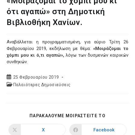
«Μοιράζομαι το χόμπι μου κι
ότι αγαπώ» στη Δημοτική
Βιβλιοθήκη Χανίων.
Αναβάλλεται η προγραμματισμένη, για αύριο Τρίτη 26
Φεβρουαρίου 2019, εκδήλωση με θέμα:
«Μοιράζομαι το
χόμπι μου κι ό,τι αγαπώ»,
λόγω των δυσμενών καιρικών
συνθηκών.
Post
25 Φεβρουαρίου 2019
published:
Post
Παλαιότερες Δημοσιεύσεις
category:
SHARE
ΠΑΡΑΚΑΛΟΥΜΕ ΜΟΙΡΑΣΤΕΙΤΕ ΤΟ
THIS
CONTENT
X
Facebook
Opens
Opens