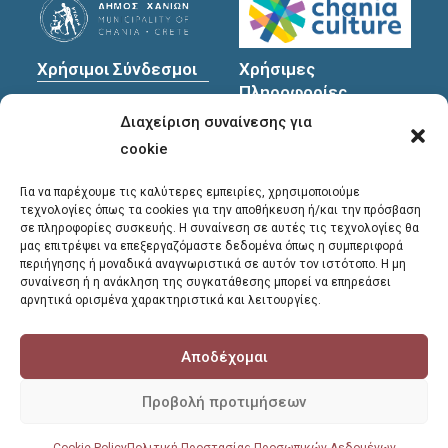
Χρήσιμοι Σύνδεσμοι
Χρήσιμες
Πληροφορίες
Πολιτική Προστασίας
Διαχείριση συναίνεσης για
Προσωπικών
Διεύθυνση
: Υψηλαντών
Δεδομένων
30
cookie
Χανιά, 731 35
Για να παρέχουμε τις καλύτερες εμπειρίες, χρησιμοποιούμε
τεχνολογίες όπως τα cookies για την αποθήκευση ή/και την πρόσβαση
σε πληροφορίες συσκευής. Η συναίνεση σε αυτές τις τεχνολογίες θα
Τηλέφωνα
μας επιτρέψει να επεξεργαζόμαστε δεδομένα όπως η συμπεριφορά
επικοινωνίας
:
περιήγησης ή μοναδικά αναγνωριστικά σε αυτόν τον ιστότοπο. Η μη
συναίνεση ή η ανάκληση της συγκατάθεσης μπορεί να επηρεάσει
28213 41661
,
28213
αρνητικά ορισμένα χαρακτηριστικά και λειτουργίες.
41662
,
28213 41663
Αποδέχομαι
E-mail
:
library@chania.gr
Προβολή προτιμήσεων
COPYRIGHT © 2026 - ΔΗΜΟΤΙΚΗ ΒΙΒΛΙΟΘΗΚΗ ΧΑΝΙΩΝ