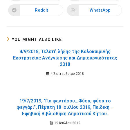
in
in
a
a
new
new
Reddit
WhatsApp
Opens
Opens
window
window
in
in
a
a
new
new
window
window
YOU MIGHT ALSO LIKE
4/9/2018, Τελετή λήξης της Καλοκαιρινής
Εκστρατείας Ανάγνωσης και Δημιουργικότητας
2018
4 Σεπτεμβρίου 2018
19/7/2019, “Για φαντάσου…Φύσα, φύσα το
φεγγάρι”, Πέμπτη 18 Ιουλίου 2019, Παιδική –
Εφηβική Βιβλιοθήκη Δημοτικού Κήπου.
19 Ιουλίου 2019