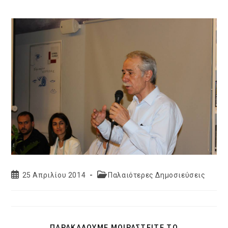
Post
Post
25 Απριλίου 2014
Παλαιότερες Δημοσιεύσεις
published:
category:
SHARE
ΠΑΡΑΚΑΛΟΥΜΕ ΜΟΙΡΑΣΤΕΙΤΕ ΤΟ