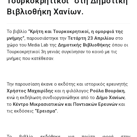
Τουρκοκρητικοί” στη Δημοτική
Βιβλιοθήκη Χανίων.
Το βιβλίο
“Κρήτη και Τουρκοκρητικοί, η ομορφιά της
μνήμης”
, παρουσιάστηκε την
Τετάρτη 23 Απριλίου
στο
χώρο του Media Lab της
Δημοτικής Βιβλιοθήκης
όπου οι
Τουρκοκρητικοί 3η γενιάς συγκίνησαν το κοινό με τις
μνήμες που κατέθεσαν.
Την παρουσίαση έκανε ο εκδότης και ιστορικός ερευνητής
Χρήστος Μαχαιρίδης
και η φιλόλογος
Ρούλα
Βουράκη
,
ενώ η εκδήλωση συνδιοργανώθηκε από το
Δήμο Χανίων
,
το
Κέντρο Μικρασιατικών και Ποντιακών
Ερευνών
και
τις εκδόσεις
“Ερεισμα”.
Το βιβλίο εκδόθηκε για πρώτη φορά στην