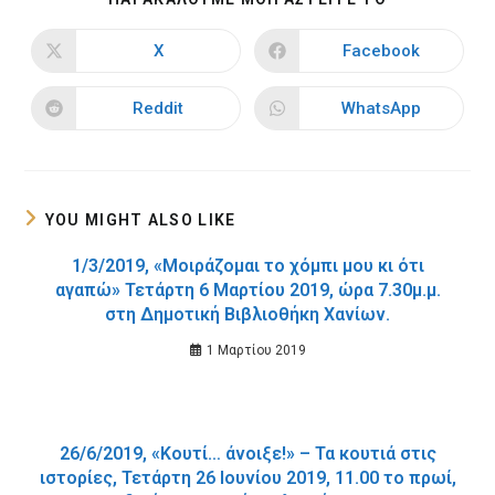
THIS
CONTENT
X
Facebook
Opens
Opens
in
in
a
a
new
new
Reddit
WhatsApp
Opens
Opens
window
window
in
in
a
a
new
new
window
window
YOU MIGHT ALSO LIKE
1/3/2019, «Μοιράζομαι το χόμπι μου κι ότι
αγαπώ» Τετάρτη 6 Μαρτίου 2019, ώρα 7.30μ.μ.
στη Δημοτική Βιβλιοθήκη Χανίων.
1 Μαρτίου 2019
26/6/2019, «Κουτί… άνοιξε!» – Τα κουτιά στις
ιστορίες, Τετάρτη 26 Ιουνίου 2019, 11.00 το πρωί,