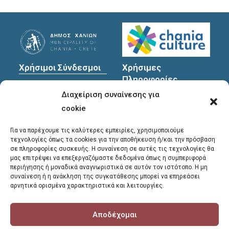
Χρήσιμοι Σύνδεσμοι
Χρήσιμες
Πληροφορίες
Πολιτική Προστασίας
Διαχείριση συναίνεσης για
Προσωπικών
Διεύθυνση
: Υψηλαντών
Δεδομένων
30
cookie
Χανιά, 731 35
Για να παρέχουμε τις καλύτερες εμπειρίες, χρησιμοποιούμε
τεχνολογίες όπως τα cookies για την αποθήκευση ή/και την πρόσβαση
σε πληροφορίες συσκευής. Η συναίνεση σε αυτές τις τεχνολογίες θα
Τηλέφωνα
μας επιτρέψει να επεξεργαζόμαστε δεδομένα όπως η συμπεριφορά
επικοινωνίας
:
περιήγησης ή μοναδικά αναγνωριστικά σε αυτόν τον ιστότοπο. Η μη
συναίνεση ή η ανάκληση της συγκατάθεσης μπορεί να επηρεάσει
28213 41661
,
28213
αρνητικά ορισμένα χαρακτηριστικά και λειτουργίες.
41662
,
28213 41663
Αποδέχομαι
E-mail
:
library@chania.gr