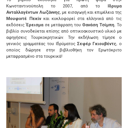
Κωνσταντινούπολη το 2007, από το
Ιδρυμα
Ανταλλαγέντων
Λωζάννης
, με εισαγωγή και επιμέλεια της
Μουφιντέ Πεκίν
και κυκλοφορεί στα ελληνικά από τις
εκδόσεις
Έρεισμα
σε μετάφραση του
Θανάση Τσίμπη.
Το
βιβλίο συνοδεύεται επίσης από οπτικοακουστικό υλικό με
αφηγήσεις Τουρκοκρητικών. Την εκδήλωση τίμησε ο
γενικός γραμματέας του Ιδρύματος
Σεφέρ Γκιουβέντς
, ο
οποίος δώρησε στην βιβλιοθήκη τον Ερωτόκριτο
μεταφρασμένο στα τουρκικά!