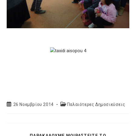
Post
Post
26 Νοεμβρίου 2014
Παλαιότερες Δημοσιεύσεις
published:
category:
SHARE
ΠΑΡΑΚΑΛΟΥΜΕ ΜΟΙΡΑΣΤΕΙΤΕ ΤΟ