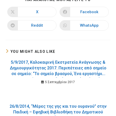
THIS
CONTENT
X
Facebook
Opens
Opens
in
in
a
a
new
new
Reddit
WhatsApp
Opens
Opens
window
window
in
in
a
a
new
new
window
window
YOU MIGHT ALSO LIKE
5/9/2017, Καλοκαιρινή Εκστρατεία Ανάγνωσης &
Δημιουργικότητας 2017. Περιπέτειες από σημείο
σε σημείο: “Το σημείο βρασμού, Ένα εργαστήριο
για το θυμό.”, στην Παιδική-Εφηβική Βιβλιοθήκη
5 Σεπτεμβρίου 2017
του Δημοτικού Κήπου.
26/8/2014, “Μέρες της γης και του ουρανού” στην
Παιδική – Εφηβική Βιβλιοθήκη του Δημοτικού