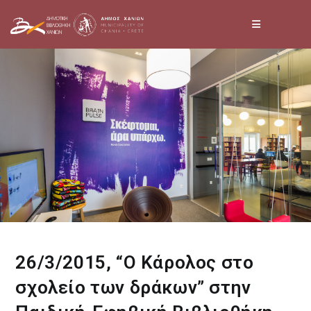
Skip
to
content
26/3/2015, “Ο Κάρολος στο
σχολείο των δράκων” στην