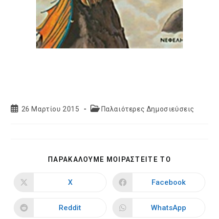
Post
Post
26 Μαρτίου 2015
Παλαιότερες Δημοσιεύσεις
published:
category:
SHARE
ΠΑΡΑΚΑΛΟΥΜΕ ΜΟΙΡΑΣΤΕΙΤΕ ΤΟ
THIS
CONTENT
X
Facebook
Opens
Opens
in
in
a
a
new
new
Reddit
WhatsApp
Opens
Opens
window
window
in
in