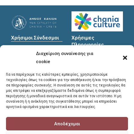
Χρήσιμοι Σύνδεσμοι
Χρήσιμες
Πληροφορίες
Πολιτική Προστασίας
Διαχείριση συναίνεσης για
Προσωπικών
Διεύθυνση
: Υψηλαντών
Δεδομένων
30
cookie
Χανιά, 731 35
Για να παρέχουμε τις καλύτερες εμπειρίες, χρησιμοποιούμε
τεχνολογίες όπως τα cookies για την αποθήκευση ή/και την πρόσβαση
σε πληροφορίες συσκευής. Η συναίνεση σε αυτές τις τεχνολογίες θα
Τηλέφωνα
μας επιτρέψει να επεξεργαζόμαστε δεδομένα όπως η συμπεριφορά
επικοινωνίας
:
περιήγησης ή μοναδικά αναγνωριστικά σε αυτόν τον ιστότοπο. Η μη
συναίνεση ή η ανάκληση της συγκατάθεσης μπορεί να επηρεάσει
28213 41661
,
28213
αρνητικά ορισμένα χαρακτηριστικά και λειτουργίες.
41662
,
28213 41663
Αποδέχομαι
E-mail
:
library@chania.gr