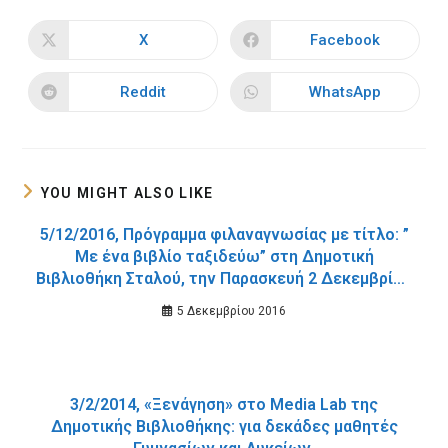
THIS
CONTENT
X
Facebook
Opens
Opens
in
in
a
a
new
new
Reddit
WhatsApp
Opens
Opens
window
window
in
in
a
a
new
new
window
window
YOU MIGHT ALSO LIKE
5/12/2016, Πρόγραμμα φιλαναγνωσίας με τίτλο: ”
Με ένα βιβλίο ταξιδεύω” στη Δημοτική
Βιβλιοθήκη Σταλού, την Παρασκευή 2 Δεκεμβρίου
2016.
5 Δεκεμβρίου 2016
3/2/2014, «Ξενάγηση» στο Media Lab της
Δημοτικής Βιβλιοθήκης: για δεκάδες μαθητές