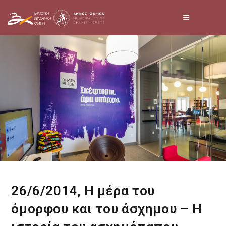
Skip
to
content
26/6/2014, Η μέρα του
όμορφου και του άσχημου – Η