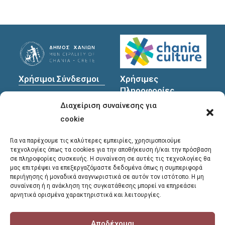
Χρήσιμοι Σύνδεσμοι
Χρήσιμες
Πληροφορίες
Πολιτική Προστασίας
Διαχείριση συναίνεσης για
Προσωπικών
Διεύθυνση
: Υψηλαντών
Δεδομένων
30
cookie
Χανιά, 731 35
Για να παρέχουμε τις καλύτερες εμπειρίες, χρησιμοποιούμε
τεχνολογίες όπως τα cookies για την αποθήκευση ή/και την πρόσβαση
σε πληροφορίες συσκευής. Η συναίνεση σε αυτές τις τεχνολογίες θα
Τηλέφωνα
μας επιτρέψει να επεξεργαζόμαστε δεδομένα όπως η συμπεριφορά
επικοινωνίας
:
περιήγησης ή μοναδικά αναγνωριστικά σε αυτόν τον ιστότοπο. Η μη
συναίνεση ή η ανάκληση της συγκατάθεσης μπορεί να επηρεάσει
28213 41661
,
28213
αρνητικά ορισμένα χαρακτηριστικά και λειτουργίες.
41662
,
28213 41663
Αποδέχομαι
E-mail
: