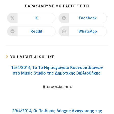
SHARE
ΠΑΡΑΚΑΛΟΥΜΕ ΜΟΙΡΑΣΤΕΙΤΕ ΤΟ
THIS
CONTENT
X
Facebook
Opens
Opens
in
in
a
a
new
new
Reddit
WhatsApp
Opens
Opens
window
window
in
in
a
a
new
new
window
window
YOU MIGHT ALSO LIKE
15/4/2014, Το 1ο Νηπιαγωγείο Κουνουπιδιανών
στο Music Studio της Δημοτικής Βιβλιοθήκης.
15 Απριλίου 2014
29/4/2014, Οι Παιδικές Λέσχες Ανάγνωσης της