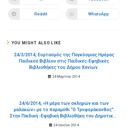
Opens
Opens
in
in
a
a
new
new
Reddit
WhatsApp
Opens
Opens
window
window
in
in
a
a
new
new
window
window
YOU MIGHT ALSO LIKE
24/3/2014, Εορτασμός της Παγκόσμιας Ημέρας
Παιδικού Βιβλίου στις Παιδικές-Εφηβικές
Βιβλιοθήκες του Δήμου Χανίων.
24 Μαρτίου 2014
24/6/2014, «H μέρα των σκληρών και των
μαλακών» με το παραμύθι “Ο Τρυφεράκανθος”:
Στην Παιδική -Εφηβική Βιβλιοθήκη του Δημοτικού
Κήπου τη Δευτέρα 23 Ιουνίου.
24 Ιουνίου 2014