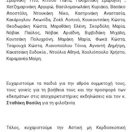
Σμυρνάκη Τίτο, Κίτσου Γιώτα, Γαλημιτάκη Σμαράγδη ,
Χατζημαρινάκη Αργυρώ, Βασιλομανωλάκη Κυριάκο, Βασάκο
Αποστόλη, Ντουκάκη Νίκο, Καστρινάκη Αναστασία,
Κακάρογλου Λεωνίδα, Ζοέλ Λοπινό, Κουκουτσάκη Κώστα,
Θεοδωράκη Κώστα, Μαραθάκη Ελένη, Σκορδύλη Μαρία,
Νόβακ Παύλος, Νόβακ Αριάδνη, Βιρβιδάκη Μιχάλη,
Κουτσάκη Πολυχρόνη, Μαράκη Μαρία, Φωκά Κώστα,
Τσαρουχά Κώστα, Λιανοπούλου Τόνια, Αγναντή Δημήτρη,
Κακατσάκη Ευδοκία , Ντούλια Αθηνά, Χουλιόπουλο Χρήστο,
Καραμανέα Μαίρη.
Ευχαριστούμε τα παιδιά για την αθρόα συμμετοχή τους,
τους γονείς για τη βοήθεια τους και την προσφορά των
εδεσμάτων στις αποχαιρετιστήριες εκδηλώσεις και τον κ.
Σταθάκη Βασίλη
για τη φιλοξενία.
Τέλος, ευχαριστούμε την Αστική μη Κερδοσκοπική