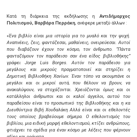
Κατά τη διάρκεια της εκδήλωσης η
Αντιδήμαρχος
Πολιτισμού, Βαρβάρα Περράκη
, ανέφερε μεταξύ άλλων :
«
Ένα βιβλίο είναι μια ιστορία για το μυαλό και την ψυχή.
Αναπνέεις, ζεις, φαντάζεσαι, μαθαίνεις, ονειρεύεσαι. Αυτοί
που διαβάζουν έχουν τον κόσμο, τον άνθρωπο. “Πάντα
φανταζόμουν τον παράδεισο σαν ένα είδος βιβλιοθήκης”
γράφει Jorge Luis Borges. Αυτόν τον παράδεισο για
μεγάλους και μικρούς πραγματοποιεί και στηρίζει η
Δημοτική Βιβλιοθήκη Χανίων. Έναν τόπο να ακουμπάνε οι
μεγάλοι και οι μικροί αυτά, που θέλουν να βρουν, να
ανακαλύψουν, να στοχάζονται. Χρειάζονται όμως και οι
κατάλληλοι άνθρωποι και οι καλοί άγγελοι, αυτού του
παραδείσου είναι το προσωπικό της Βιβλιοθήκης και η κα
Διευθύντρια Βιβή Χουδαλάκη Αλλά είναι και οι εθελοντές
τους οποίους βραβεύουμε σήμερα. Ο εθελοντισμός του
βιβλίου, μια ειδική μορφή εθελοντισμού, κτίζει ανθρώπους,
φτιάχνει τα σχέδια για έναν κόσμο με λέξεις που φέρνουν
αξίες και οράματα.