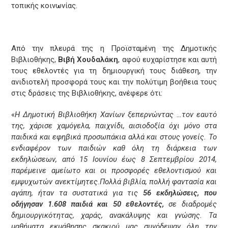
τοπικής κοινωνίας.
Από την πλευρά της η Προϊσταμένη της Δημοτικής
Βιβλιοθήκης,
Βιβή Χουδαλάκη
, αφού ευχαρίστησε και αυτή
τους εθελοντές για τη δημιουργική τους διάθεση, την
ανιδιοτελή προσφορά τους και την πολύτιμη βοήθεια τους
στις δράσεις της Βιβλιοθήκης, ανέφερε ότι:
«
Η Δημοτική Βιβλιοθήκη Χανίων ξεπερνώντας …τον εαυτό
της, χάρισε χαμόγελα, παιχνίδι, αισιοδοξία όχι μόνο στα
παιδικά και εφηβικά προσωπάκια αλλά και στους γονείς. Το
ενδιαφέρον των παιδιών καθ όλη τη διάρκεια των
εκδηλώσεων, από 15 Ιουνίου έως 8 Σεπτεμβρίου 2014,
παρέμεινε αμείωτο και οι προσφορές εθελοντισμού και
εμψυχωτών ανεκτίμητες.Πολλά βιβλία, πολλή φαντασία και
αγάπη, ήταν τα συστατικά για τις
56 εκδηλώσεις, που
οδήγησαν 1.608 παιδιά και 50 εθελοντές,
σε διαδρομές
δημιουργικότητας, χαράς, ανακάλυψης και γνώσης. Τα
μαθήματα εκμάθησης σκακιού μας συνόδεψαν όλη την