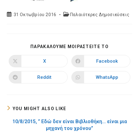
Post
Post
31 Οκτωβρίου 2016
Παλαιότερες Δημοσιεύσεις
published:
category:
SHARE
ΠΑΡΑΚΑΛΟΥΜΕ ΜΟΙΡΑΣΤΕΙΤΕ ΤΟ
THIS
CONTENT
X
Facebook
Opens
Opens
in
in
a
a
new
new
Reddit
WhatsApp
Opens
Opens
window
window
in
in
a
a
new
new
window
window
YOU MIGHT ALSO LIKE
10/8/2015, ” Εδώ δεν είναι Βιβλιοθήκη… είναι μια
μηχανή του χρόνου”