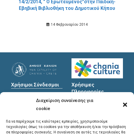
14/2/2014, ” Ο Ερωτευμένος”στην Παιδική-
Εβηβική Βιβλιοθήκη του Δημοτικού Κήπου
14 Φεβρουαρίου 2014
Χρήσιμοι Σύνδεσμοι
Χρήσιμες
Πληροφορίες
Πολιτική Προστασίας
Διαχείριση συναίνεσης για
Προσωπικών
Διεύθυνση
: Υψηλαντών
Δεδομένων
30
cookie
Χανιά, 731 35
Για να παρέχουμε τις καλύτερες εμπειρίες, χρησιμοποιούμε
τεχνολογίες όπως τα cookies για την αποθήκευση ή/και την πρόσβαση
σε πληροφορίες συσκευής. Η συναίνεση σε αυτές τις τεχνολογίες θα
Τηλέφωνα