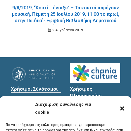
9/8/2019, “Κουτί… άνοιξε” – Τα κουτιά παράγουν
μουσική, Πέμπτη 25 Ιουλίου 2019, 11.00 το πρωί,
στην Παιδική- Εφηβική Βιβλιοθήκη Δημοτικού
Κήπου Χανίων.
9 Αυγούστου 2019
Χρήσιμοι Σύνδεσμοι
Χρήσιμες
Πληροφορίες
Πολιτική Προστασίας
Διαχείριση συναίνεσης για
Προσωπικών
Διεύθυνση
: Υψηλαντών
Δεδομένων
30
cookie
Χανιά, 731 35
Για να παρέχουμε τις καλύτερες εμπειρίες, χρησιμοποιούμε
τεχνολογίες όπως τα cookies για την αποθήκευση ή/και την πρόσβαση