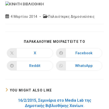
Post
Post
4 Μαρτίου 2014
Παλαιότερες Δημοσιεύσεις
published:
category:
SHARE
ΠΑΡΑΚΑΛΟΥΜΕ ΜΟΙΡΑΣΤΕΙΤΕ ΤΟ
THIS
CONTENT
X
Facebook
Opens
Opens
in
in
a
a
new
new
Reddit
WhatsApp
Opens
Opens
window
window
in
in
a
a
new
new
window
window
YOU MIGHT ALSO LIKE
16/2/2015, Σεμινάρια στο Media Lab της
Δημοτικής Βιβλιοθήκης Χανίων.