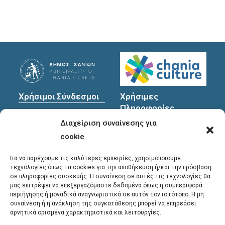
Χρήσιμοι Σύνδεσμοι
Χρήσιμες
Πληροφορίες
Πολιτική Προστασίας
Διαχείριση συναίνεσης για
Προσωπικών
Διεύθυνση
: Υψηλαντών
Δεδομένων
30
cookie
Χανιά, 731 35
Για να παρέχουμε τις καλύτερες εμπειρίες, χρησιμοποιούμε
τεχνολογίες όπως τα cookies για την αποθήκευση ή/και την πρόσβαση
σε πληροφορίες συσκευής. Η συναίνεση σε αυτές τις τεχνολογίες θα
Τηλέφωνα
μας επιτρέψει να επεξεργαζόμαστε δεδομένα όπως η συμπεριφορά
επικοινωνίας
:
περιήγησης ή μοναδικά αναγνωριστικά σε αυτόν τον ιστότοπο. Η μη
συναίνεση ή η ανάκληση της συγκατάθεσης μπορεί να επηρεάσει
28213 41661
,
28213
αρνητικά ορισμένα χαρακτηριστικά και λειτουργίες.
41662
,
28213 41663