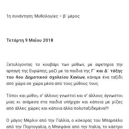
1η συνάντηση: Μυθολογίες – β΄ μέρος
Τετάρτη 9 Μαΐου 2018
Ξετυλίγοντας το κουβάρι των μύθων, με αφετηρία την
αρπαγή της Ευρώπης, μαζί με τα παιδιά της
Γ΄ και Δ΄ τάξης
του 4ου Δημοτικού σχολείου Χανίων
, κάναμε ένα ταξίδι
από χώρα σε χώρα μέσα από τους μύθους τους.
Τόποι και μύθοι, σ’ άλλους γνωστοί και σ’ άλλους άγνωστοι
μιας κι ανάμεσα στα παιδιά υπήρχαν και κάποια με ρίζες
από άλλες χώρες και κάποια άλλα πολυταξιδεμένα!!!
Ο μάγος Μέρλιν από την Γαλλία, ο κόκορας του Μπαρσέλο
από την Πορτογαλία, η Μπεφάνα από την Ιταλία, το κάστρο