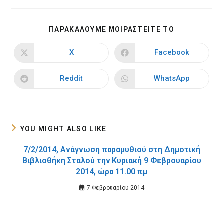
SHARE
ΠΑΡΑΚΑΛΟΥΜΕ ΜΟΙΡΑΣΤΕΙΤΕ ΤΟ
THIS
CONTENT
X
Facebook
Opens
Opens
in
in
a
a
new
new
Reddit
WhatsApp
Opens
Opens
window
window
in
in
a
a
new
new
window
window
YOU MIGHT ALSO LIKE
7/2/2014, Ανάγνωση παραμυθιού στη Δημοτική
Βιβλιοθήκη Σταλού την Κυριακή 9 Φεβρουαρίου
2014, ώρα 11.00 πμ
7 Φεβρουαρίου 2014