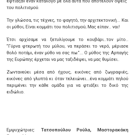
έφτιαξαν έναν κατάλογο με όλα αυτά που αποτελούν όψεις
του πολιτισμού.
Την γλώσσα, τις τέχνες, το φαγητό, την αρχιτεκτονική…. Και
οι μύθοι; Είναι κομμάτι του πολιτισμού; Μας είπαν… ναι!
Έτσι αρχίσαμε να ξετυλίγουμε το κουβάρι…τον μίτο…
”Γύρνα φτερωτή του μύλου, να περάσει το νερό, μέριασε
θολό ποτάμι, έναν μύθο να σας πω.”…. Ο μύθος της Αρπαγής
της Ευρώπης έρχεται να μας ταξιδέψει, να μας θυμίσει..
Ζωντανεύει μέσα από ήχους, εικόνες από ζωγραφιές,
εικόνες από γλυπτά κι όταν τελειώνει….ένα κομμάτι πηλού
περιμένει την κάθε ομάδα για να φτιάξει το δικό της
ειδώλιο.
Εμψυχώτριες:
Τατσοπούλου Ρούλα, Μαστορακάκη