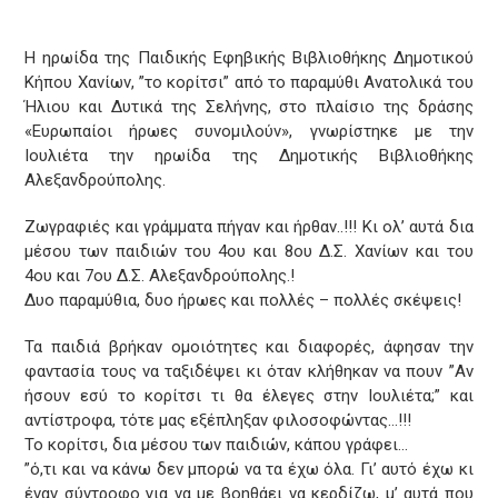
Η ηρωίδα της Παιδικής Εφηβικής Βιβλιοθήκης Δημοτικού
Κήπου Χανίων, ”το κορίτσι” από το παραμύθι Ανατολικά του
Ήλιου και Δυτικά της Σελήνης, στο πλαίσιο της δράσης
«Ευρωπαίοι ήρωες συνομιλούν», γνωρίστηκε με την
Ιουλιέτα την ηρωίδα της Δημοτικής Βιβλιοθήκης
Αλεξανδρούπολης.
Ζωγραφιές και γράμματα πήγαν και ήρθαν..!!! Κι ολ’ αυτά δια
μέσου των παιδιών του 4ου και 8ου Δ.Σ. Χανίων και του
4ου και 7ου Δ.Σ. Αλεξανδρούπολης.!
Δυο παραμύθια, δυο ήρωες και πολλές – πολλές σκέψεις!
Τα παιδιά βρήκαν ομοιότητες και διαφορές, άφησαν την
φαντασία τους να ταξιδέψει κι όταν κλήθηκαν να πουν ”Αν
ήσουν εσύ το κορίτσι τι θα έλεγες στην Ιουλιέτα;” και
αντίστροφα, τότε μας εξέπληξαν φιλοσοφώντας…!!!
To κορίτσι, δια μέσου των παιδιών, κάπου γράφει…
”ό,τι και να κάνω δεν μπορώ να τα έχω όλα. Γι’ αυτό έχω κι
έναν σύντροφο για να με βοηθάει να κερδίζω, μ’ αυτά που