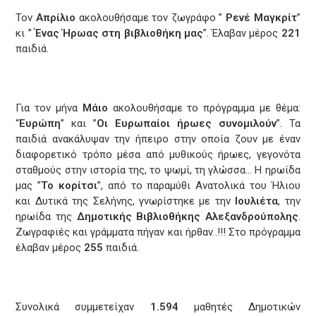
Τον
Απρίλιο
ακολουθήσαμε τον ζωγράφο ”
Ρενέ Μαγκρίτ
”
κι ”
Ένας Ήρωας στη βιβλιοθήκη μας
”. Έλαβαν μέρος
221
παιδιά.
Για τον μήνα
Μάιο
ακολουθήσαμε το πρόγραμμα με θέμα:
“
Ευρώπη
” και ”
Οι Ευρωπαίοι ήρωες συνομιλούν
”. Τα
παιδιά ανακάλυψαν την ήπειρο στην οποία ζουν με έναν
διαφορετικό τρόπο μέσα από μυθικούς ήρωες, γεγονότα
σταθμούς στην ιστορία της, το ψωμί, τη γλώσσα… Η ηρωίδα
μας ”
Το κορίτσι
”, από το παραμύθι Ανατολικά του Ήλιου
και Δυτικά της Σελήνης, γνωρίστηκε με την
Ιουλιέτα
, την
ηρωίδα της
Δημοτικής Βιβλιοθήκης Αλεξανδρούπολης
.
Ζωγραφιές και γράμματα πήγαν και ήρθαν..!!! Στο πρόγραμμα
έλαβαν μέρος
255
παιδιά.
Συνολικά συμμετείχαν
1.594
μαθητές Δημοτικών