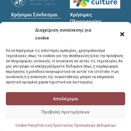
Χρήσιμοι Σύνδεσμοι
Χρήσιμες
Πληροφορίες
Πολιτική Προστασίας
Διαχείριση συναίνεσης για
Προσωπικών
Διεύθυνση
: Υψηλαντών
Δεδομένων
30
cookie
Χανιά, 731 35
Για να παρέχουμε τις καλύτερες εμπειρίες, χρησιμοποιούμε
τεχνολογίες όπως τα cookies για την αποθήκευση ή/και την πρόσβαση
σε πληροφορίες συσκευής. Η συναίνεση σε αυτές τις τεχνολογίες θα
Τηλέφωνα
μας επιτρέψει να επεξεργαζόμαστε δεδομένα όπως η συμπεριφορά
επικοινωνίας
:
περιήγησης ή μοναδικά αναγνωριστικά σε αυτόν τον ιστότοπο. Η μη
συναίνεση ή η ανάκληση της συγκατάθεσης μπορεί να επηρεάσει
28213 41661
,
28213
αρνητικά ορισμένα χαρακτηριστικά και λειτουργίες.
41662
,
28213 41663
Αποδέχομαι
E-mail
:
library@chania.gr
Προβολή προτιμήσεων
COPYRIGHT © 2026 - ΔΗΜΟΤΙΚΗ ΒΙΒΛΙΟΘΗΚΗ ΧΑΝΙΩΝ
Cookie Policy
Πολιτική Προστασίας Προσωπικών Δεδομένων
POWERED BY
HERCLOGIC