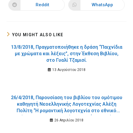
new
new
Reddit
WhatsApp
Opens
Opens
window
window
in
in
a
a
new
new
window
window
YOU MIGHT ALSO LIKE
13/8/2018, Πραγματοποιήθηκε η δράση “Παιχνίδια
με χρώματα και λέξεις”, στην Έκθεση Βιβλίου,
στο Γυαλί Τζαμισί.
13 Αυγούστου 2018
26/4/2018, Παρουσίαση του βιβλίου του ομότιμου
καθηγητή Νεοελληνικής Λογοτεχνίας Αλέξη
Πολίτη “Η ρομαντική λογοτεχνία στο εθνικό
κράτος 1830-1880”, Τετάρτη 2 Μαΐου, και ώρα
26 Απριλίου 2018
8μ.μ. στη Δημοτική Βιβλιοθήκη Χανίων