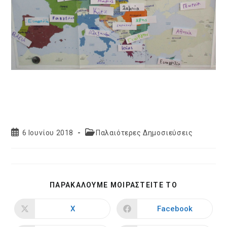
Post
Post
6 Ιουνίου 2018
Παλαιότερες Δημοσιεύσεις
published:
category:
SHARE
ΠΑΡΑΚΑΛΟΥΜΕ ΜΟΙΡΑΣΤΕΙΤΕ ΤΟ
THIS
CONTENT
X
Facebook
Opens
Opens
in
in
a
a