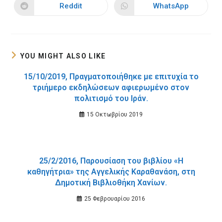
new
new
Reddit
WhatsApp
Opens
Opens
window
window
in
in
a
a
new
new
window
window
YOU MIGHT ALSO LIKE
15/10/2019, Πραγματοποιήθηκε με επιτυχία το
τριήμερο εκδηλώσεων αφιερωμένο στον
πολιτισμό του Ιράν.
15 Οκτωβρίου 2019
25/2/2016, Παρουσίαση του βιβλίου «Η
καθηγήτρια» της Αγγελικής Καραθανάση, στη
Δημοτική Βιβλιοθήκη Χανίων.
25 Φεβρουαρίου 2016