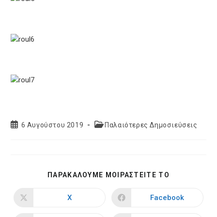
Post
Post
6 Αυγούστου 2019
Παλαιότερες Δημοσιεύσεις
published:
category:
SHARE
ΠΑΡΑΚΑΛΟΥΜΕ ΜΟΙΡΑΣΤΕΙΤΕ ΤΟ
THIS
CONTENT
X
Facebook
Opens
Opens
in
in
a
a