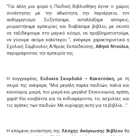
”Για άλλη μια φορά η Παιδική Βιβλιοθήκη έγινε ο χώρος
συνάντησης με την αθωότητα, την περιέργεια, τον
αυθορμητισμό. Συζητήσαμε, ανταλλάξαμε απόψεις,
μοιραστήκαμε εμπειρίες και διαβάσαμε βιβλίο, με σκοπό
να ταξιδέψουμε στο μαγικό κόσμο, να προβληματιστούμε,
να γίνουμε ακόμα καλύτεροι ”, ανέφερε χαρακτηριστικά η
Σχολική Σύμβουλος Α/θμιας Εκπαίδευσης,
Αθηνά Ντούλια
,
περιγράφοντας την εμπειρία της.
Η συγγραφέας,
Ευδοκία Σκορδαλά – Κακατσάκη
, με τη
σειρά της ανέφερε, ”Μια μεγάλη παρέα παιδιών, παλιά και
καινούρια, μικρά, πιο μικρά και μεγάλα! Επικοινωνία, αγάπη,
χαρά! Και κουβέντα για τα ενδιαφέροντα, τις ασχολίες και
τις αγάπες των παιδιών. Με κυρίαρχη αυτή για τα βιβλία…..”.
Η επόμενη συνάντηση της
Λέσχης Ανάγνωσης Βιβλίου
θα