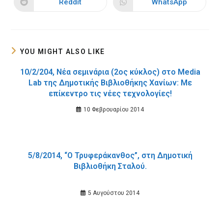
Reddit
WhatsApp
Opens
Opens
window
window
in
in
a
a
new
new
window
window
YOU MIGHT ALSO LIKE
10/2/204, Νέα σεμινάρια (2ος κύκλος) στο Media
Lab της Δημοτικής Βιβλιοθήκης Χανίων: Με
επίκεντρο τις νέες τεχνολογίες!
10 Φεβρουαρίου 2014
5/8/2014, “Ο Τρυφεράκανθος”, στη Δημοτική
Βιβλιοθήκη Σταλού.
5 Αυγούστου 2014