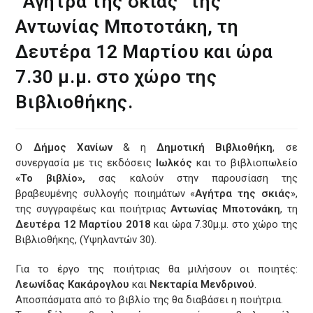
“Αγήτρα της σκιάς” της
Αντωνίας Μποτοτάκη, τη
Δευτέρα 12 Μαρτίου και ώρα
7.30 μ.μ. στο χώρο της
Βιβλιοθήκης.
O
Δήμος Χανίων
& η
Δημοτική Βιβλιοθήκη
, σε
συνεργασία με τις εκδόσεις
Ιωλκός
και το βιβλιοπωλείο
«Το βιβλίο»,
σας καλούν στην παρουσίαση της
βραβευμένης συλλογής ποιημάτων «
Αγήτρα της σκιάς
»,
της συγγραφέως και ποιήτριας
Αντωνίας Μποτονάκη
, τη
Δευτέρα 12 Μαρτίου 2018
και ώρα 7.30μ.μ. στο χώρο της
Βιβλιοθήκης, (Υψηλαντών 30).
Για το έργο της ποιήτριας θα μιλήσουν οι ποιητές:
Λεωνίδας Κακάρογλου
και
Νεκταρία Μενδρινού
.
Αποσπάσματα από το βιβλίο της θα διαβάσει η ποιήτρια.