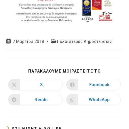
Post
Post
7 Μαρτίου 2018
Παλαιότερες Δημοσιεύσεις
published:
category:
SHARE
ΠΑΡΑΚΑΛΟΥΜΕ ΜΟΙΡΑΣΤΕΙΤΕ ΤΟ
THIS
CONTENT
X
Facebook
Opens
Opens
in
in
a
a
new
new
Reddit
WhatsApp
Opens
Opens
window
window
in
in
a
a
new
new
window
window
YOU MIGHT ALSO LIKE