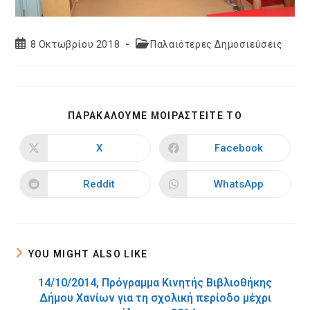
Post
Post
8 Οκτωβρίου 2018
Παλαιότερες Δημοσιεύσεις
published:
category:
SHARE
ΠΑΡΑΚΑΛΟΥΜΕ ΜΟΙΡΑΣΤΕΙΤΕ ΤΟ
THIS
CONTENT
X
Facebook
Opens
Opens
in
in
a
a
new
new
Reddit
WhatsApp
Opens
Opens
window
window
in
in
a
a
new
new
window
window
YOU MIGHT ALSO LIKE
14/10/2014, Πρόγραμμα Κινητής Βιβλιοθήκης
Δήμου Χανίων για τη σχολική περίοδο μέχρι