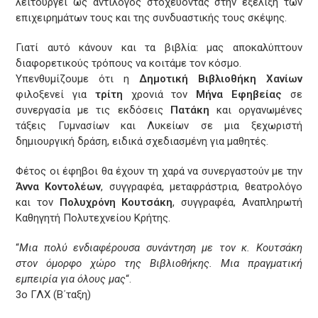
λειτουργεί ως αντίλογος στοχεύοντας στην εξέλιξη των
επιχειρημάτων τους και της συνδυαστικής τους σκέψης.
Γιατί αυτό κάνουν και τα βιβλία: μας αποκαλύπτουν
διαφορετικούς τρόπους να κοιτάμε τον κόσμο.
Υπενθυμίζουμε ότι η
Δημοτική Βιβλιοθήκη Χανίων
φιλοξενεί για
τρίτη
χρονιά τον
Μήνα Εφηβείας
σε
συνεργασία με τις εκδόσεις
Πατάκη
και οργανωμένες
τάξεις Γυμνασίων και Λυκείων σε μια ξεχωριστή
δημιουργική δράση, ειδικά σχεδιασμένη για μαθητές.
Φέτος οι έφηβοι θα έχουν τη χαρά να συνεργαστούν με την
Άννα Κοντολέων
, συγγραφέα, μεταφράστρια, θεατρολόγο
και τον
Πολυχρόνη Κουτσάκη
, συγγραφέα, Αναπληρωτή
Καθηγητή Πολυτεχνείου Κρήτης.
“
Μια πολύ ενδιαφέρουσα συνάντηση με τον κ. Κουτσάκη
στον όμορφο χώρο της Βιβλιοθήκης. Μια πραγματική
εμπειρία για όλους μας
“.
3ο ΓΛΧ (Β΄ταξη)