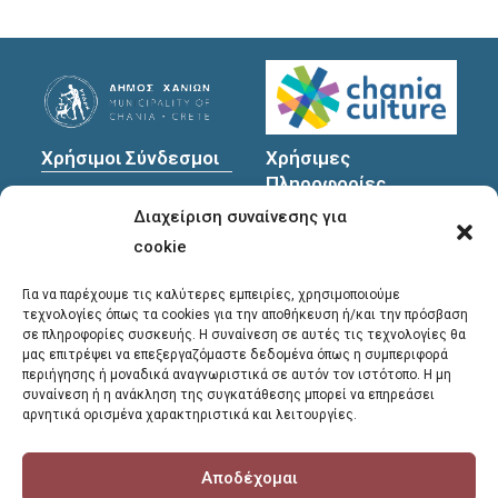
Χρήσιμοι Σύνδεσμοι
Χρήσιμες
Πληροφορίες
Πολιτική Προστασίας
Διαχείριση συναίνεσης για
Προσωπικών
Διεύθυνση
: Υψηλαντών
Δεδομένων
30
cookie
Χανιά, 731 35
Για να παρέχουμε τις καλύτερες εμπειρίες, χρησιμοποιούμε
τεχνολογίες όπως τα cookies για την αποθήκευση ή/και την πρόσβαση
σε πληροφορίες συσκευής. Η συναίνεση σε αυτές τις τεχνολογίες θα
Τηλέφωνα
μας επιτρέψει να επεξεργαζόμαστε δεδομένα όπως η συμπεριφορά
επικοινωνίας
:
περιήγησης ή μοναδικά αναγνωριστικά σε αυτόν τον ιστότοπο. Η μη
συναίνεση ή η ανάκληση της συγκατάθεσης μπορεί να επηρεάσει
28213 41661
,
28213
αρνητικά ορισμένα χαρακτηριστικά και λειτουργίες.
41662
,
28213 41663
Αποδέχομαι
E-mail
: