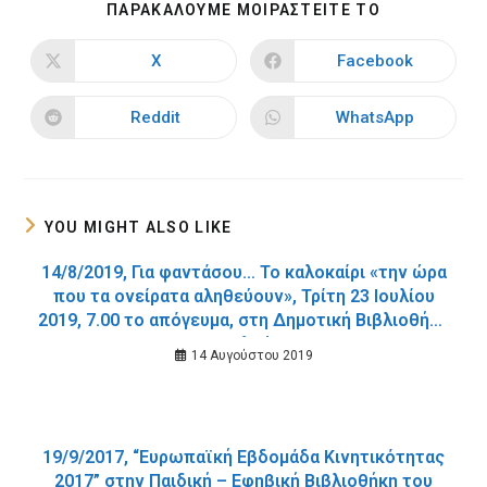
SHARE
ΠΑΡΑΚΑΛΟΥΜΕ ΜΟΙΡΑΣΤΕΙΤΕ ΤΟ
THIS
CONTENT
X
Facebook
Opens
Opens
in
in
a
a
new
new
Reddit
WhatsApp
Opens
Opens
window
window
in
in
a
a
new
new
window
window
YOU MIGHT ALSO LIKE
14/8/2019, Για φαντάσου… Το καλοκαίρι «την ώρα
που τα ονείρατα αληθεύουν», Τρίτη 23 Ιουλίου
2019, 7.00 το απόγευμα, στη Δημοτική Βιβλιοθήκη
Σταλού.
14 Αυγούστου 2019
19/9/2017, “Ευρωπαϊκή Εβδομάδα Κινητικότητας
2017” στην Παιδική – Εφηβική Βιβλιοθήκη του