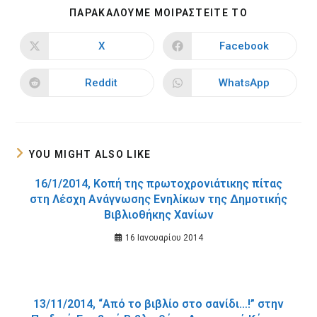
SHARE
ΠΑΡΑΚΑΛΟΥΜΕ ΜΟΙΡΑΣΤΕΙΤΕ ΤΟ
THIS
CONTENT
X
Facebook
Opens
Opens
in
in
a
a
new
new
Reddit
WhatsApp
Opens
Opens
window
window
in
in
a
a
new
new
window
window
YOU MIGHT ALSO LIKE
16/1/2014, Κοπή της πρωτοχρονιάτικης πίτας
στη Λέσχη Ανάγνωσης Ενηλίκων της Δημοτικής
Βιβλιοθήκης Χανίων
16 Ιανουαρίου 2014
13/11/2014, “Από το βιβλίο στο σανίδι…!” στην