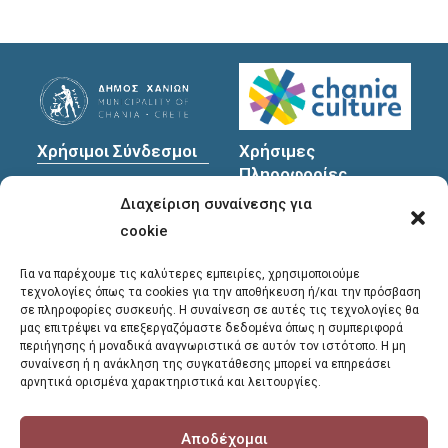
Χρήσιμοι Σύνδεσμοι
Χρήσιμες
Πληροφορίες
Πολιτική Προστασίας
Διαχείριση συναίνεσης για
Προσωπικών
Διεύθυνση
: Υψηλαντών
Δεδομένων
30
cookie
Χανιά, 731 35
Για να παρέχουμε τις καλύτερες εμπειρίες, χρησιμοποιούμε
τεχνολογίες όπως τα cookies για την αποθήκευση ή/και την πρόσβαση
σε πληροφορίες συσκευής. Η συναίνεση σε αυτές τις τεχνολογίες θα
Τηλέφωνα
μας επιτρέψει να επεξεργαζόμαστε δεδομένα όπως η συμπεριφορά
επικοινωνίας
:
περιήγησης ή μοναδικά αναγνωριστικά σε αυτόν τον ιστότοπο. Η μη
συναίνεση ή η ανάκληση της συγκατάθεσης μπορεί να επηρεάσει
28213 41661
,
28213
αρνητικά ορισμένα χαρακτηριστικά και λειτουργίες.
41662
,
28213 41663
Αποδέχομαι
E-mail
: