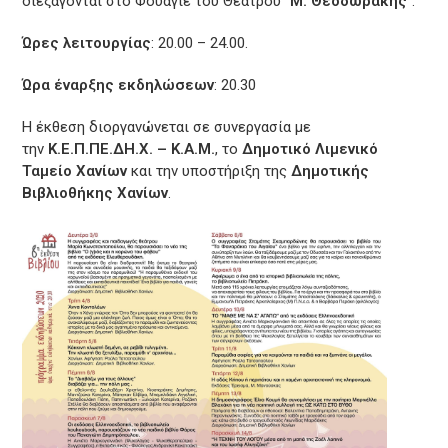
διεξάγονται στο Φουαγιέ του Θεάτρου “
Μ. Θεοδωράκης
”.
Ώρες λειτουργίας
: 20.00 – 24.00.
Ώρα έναρξης εκδηλώσεων
: 20.30
Η έκθεση διοργανώνεται σε συνεργασία με
την
Κ.Ε.Π.ΠΕ.ΔΗ.Χ. – Κ.Α.Μ.
, το
Δημοτικό Λιμενικό
Ταμείο Χανίων
και την υποστήριξη της
Δημοτικής
Βιβλιοθήκης Χανίων
.