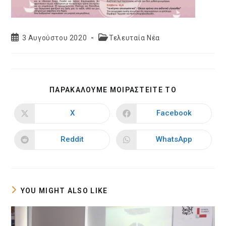
Post
Post
3 Αυγούστου 2020
Τελευταία Νέα
published:
category:
SHARE
ΠΑΡΑΚΑΛΟΥΜΕ ΜΟΙΡΑΣΤΕΙΤΕ ΤΟ
THIS
CONTENT
X
Facebook
Opens
Opens
in
in
a
a
new
new
Reddit
WhatsApp
Opens
Opens
window
window
in
in
a
a
new
new
window
window
YOU MIGHT ALSO LIKE