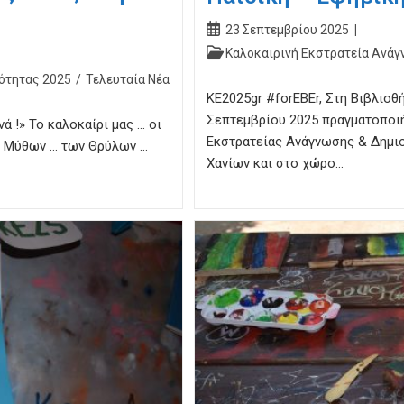
Post
23 Σεπτεμβρίου 2025
published:
Post
Καλοκαιρινή Εκστρατεία Ανάγ
category:
ότητας 2025
/
Τελευταία Νέα
ΚΕ2025gr #forEBEr, Στη Βιβλιοθή
Σεπτεμβρίου 2025 πραγματοποιή
ά !» Το καλοκαίρι μας … οι
Εκστρατείας Ανάγνωσης & Δημιο
ων Μύθων … των Θρύλων …
Χανίων και στο χώρο…