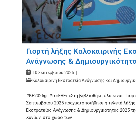
Γιορτή λήξης Καλοκαιρινής Εκ
Ανάγνωσης & Δημιουργικότητ
Post
10 Σεπτεμβρίου 2025
published:
Post
Καλοκαιρινή Εκστρατεία Ανάγνωσης και Δημιουργικ
category:
#ΚΕ2025gr #forEBEr «Στη βιβλιοθήκη όλα είναι…Γιορτ
Σεπτεμβρίου 2025 πραγματοποιήθηκε η τελετή λήξης
Εκστρατείας Ανάγνωσης & Δημιουργικότητας 2025 τη
Χανίων, στο χώρο των…