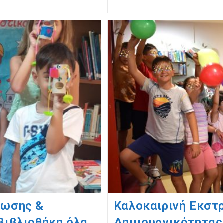
νωσης &
Καλοκαιρινή Εκστ
βιβλιοθήκη όλα
Δημιουργικότητας 