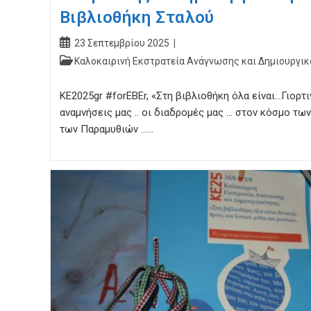
Βιβλιοθήκη Σταλού
Post
23 Σεπτεμβρίου 2025
published:
Post
Καλοκαιρινή Εκστρατεία Ανάγνωσης και Δημιουργικ
category:
ΚΕ2025gr #forEBEr, «Στη βιβλιοθήκη όλα είναι…Γιορτιν
αναμνήσεις μας .. οι διαδρομές μας … στον κόσμο τ
των Παραμυθιών ……