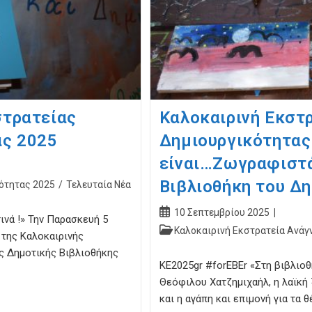
στρατείας
Καλοκαιρινή Εκστ
ας 2025
Δημιουργικότητας 
είναι…Ζωγραφιστά
Βιβλιοθήκη του Δ
ότητας 2025
/
Τελευταία Νέα
Post
10 Σεπτεμβρίου 2025
ινά !» Την Παρασκευή 5
published:
Post
Καλοκαιρινή Εκστρατεία Ανάγ
 της Καλοκαιρινής
category:
ς Δημοτικής Βιβλιοθήκης
ΚΕ2025gr #forEBEr «Στη βιβλιο
Θεόφιλου Χατζημιχαήλ, η λαϊκή
και η αγάπη και επιμονή για τα 