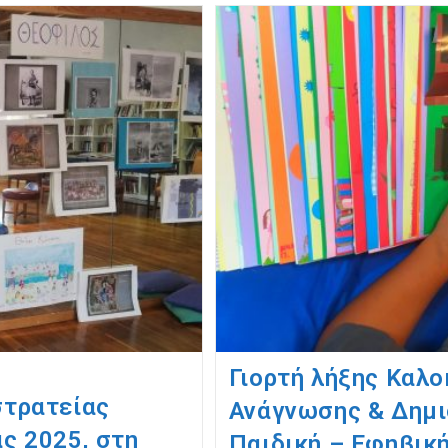
Γιορτή λήξης Καλο
στρατείας
Ανάγνωσης & Δημι
ς 2025, στη
Παιδική – Εφηβικ