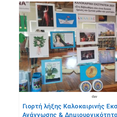
dav
Γιορτή λήξης Καλοκαιρινής Εκ
Ανάγνωσης & Δημιουργικότητα