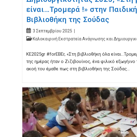
είναι…Τρομερά !» στην Παιδικ
Βιβλιοθήκη της Σούδας
Post
3 Σεπτεμβρίου 2025
published:
Post
Καλοκαιρινή Εκστρατεία Ανάγνωσης και Δημιουργικ
category:
ΚΕ2025gr #forEBEr, «Στη βιβλιοθήκη όλα είναι…Τρομ
της ημέρας ήταν ο Ζιζιβουίνος, ένα φιλικό εξωγήινο 
ακοή του έμαθε πως στη βιβλιοθήκη της Σούδας…