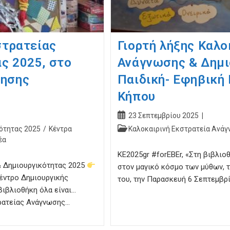
στρατείας
Γιορτή λήξης Καλο
ς 2025, στο
Ανάγνωσης & Δημι
λησης
Παιδική- Εφηβική
Κήπου
Post
23 Σεπτεμβρίου 2025
published:
Post
ότητας 2025
/
Κέντρα
Καλοκαιρινή Εκστρατεία Ανάγ
category:
έα
ΚΕ2025gr #forEBEr, «Στη βιβλιοθ
& Δημιουργικότητας 2025
στον μαγικό κόσμο των μύθων, 
έντρο Δημιουργικής
του, την Παρασκευή 6 Σεπτεμβρί
βιβλιοθήκη όλα είναι…
τρατείας Ανάγνωσης…