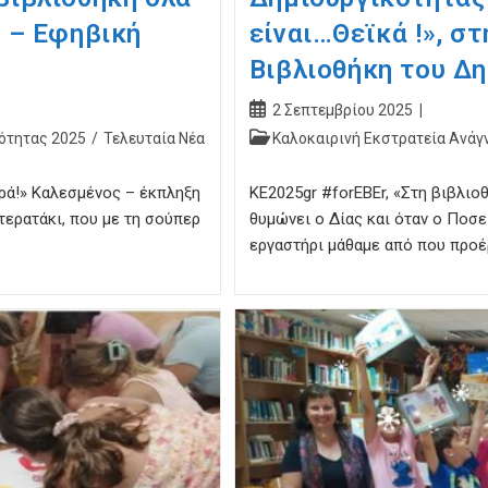
ή – Εφηβική
είναι…Θεϊκά !», σ
Βιβλιοθήκη του Δ
Post
2 Σεπτεμβρίου 2025
published:
Post
ότητας 2025
/
Τελευταία Νέα
Καλοκαιρινή Εκστρατεία Ανάγ
category:
ερά!» Καλεσμένος – έκπληξη
ΚΕ2025gr #forEBEr, «Στη βιβλιοθ
τερατάκι, που με τη σούπερ
θυμώνει ο Δίας και όταν ο Ποσε
εργαστήρι μάθαμε από που προέ