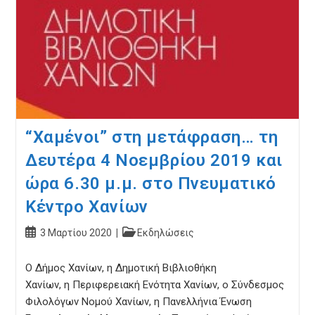
“Χαμένοι” στη μετάφραση… τη
Δευτέρα 4 Νοεμβρίου 2019 και
ώρα 6.30 μ.μ. στο Πνευματικό
Κέντρο Χανίων
Post
Post
3 Μαρτίου 2020
Εκδηλώσεις
published:
category:
Ο Δήμος Χανίων, η Δημοτική Βιβλιοθήκη
Χανίων, η Περιφερειακή Ενότητα Χανίων, ο Σύνδεσμος
Φιλολόγων Νομού Χανίων, η Πανελλήνια Ένωση