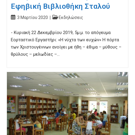
Εφηβική Βιβλιοθήκη Σταλού
Post
Post
3 Μαρτίου 2020
Εκδηλώσεις
published:
category:
- Κυριακή 22 Δεκεμβρίου 2019, 5μ.μ. το απόγευμα
Εορταστικό Εργαστήρι: «Η νύχτα των ευχών» Η πόρτα
των Χριστουγέννων ανοίγει με ήθη – έθιμα – μύθους –
θρύλους – μελωδίες –…