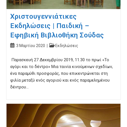
Χριστουγεννιάτικες
Εκδηλώσεις | Παιδική –
Εφηβική Βιβλιοθήκη Σούδας
Post
Post
3 Μαρτίου 2020
Εκδηλώσεις
published:
category:
Παρασκευή 27 Δεκεμβρίου 2019, 11.30 το πρωί «Το
αγόρι και το δέντρο» Μια ταινία κινούμενων σχεδίων,
ένα παραμύθι προσφοράς, που επικεντρώνεται στη
φιλία μεταξύ ενός αγοριού και ενός παραμελημένου
δέντρου…