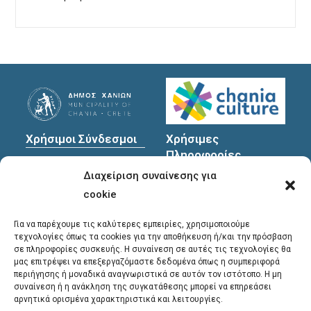
Χρήσιμοι Σύνδεσμοι
Χρήσιμες
Πληροφορίες
Πολιτική Προστασίας
Διαχείριση συναίνεσης για
Προσωπικών
Διεύθυνση
: Υψηλαντών
Δεδομένων
30
cookie
Χανιά, 731 35
Για να παρέχουμε τις καλύτερες εμπειρίες, χρησιμοποιούμε
τεχνολογίες όπως τα cookies για την αποθήκευση ή/και την πρόσβαση
σε πληροφορίες συσκευής. Η συναίνεση σε αυτές τις τεχνολογίες θα
Τηλέφωνα
μας επιτρέψει να επεξεργαζόμαστε δεδομένα όπως η συμπεριφορά
επικοινωνίας
:
περιήγησης ή μοναδικά αναγνωριστικά σε αυτόν τον ιστότοπο. Η μη
συναίνεση ή η ανάκληση της συγκατάθεσης μπορεί να επηρεάσει
28213 41661
,
28213
αρνητικά ορισμένα χαρακτηριστικά και λειτουργίες.
41662
,
28213 41663