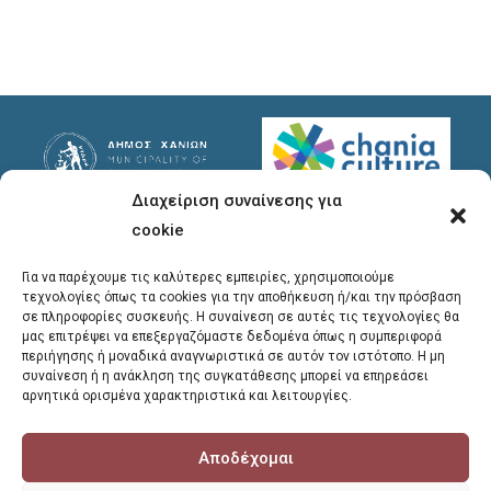
Διαχείριση συναίνεσης για
Useful Links
Useful Info
cookie
Privacy Policy
Address
: Ypsilanton 30
Για να παρέχουμε τις καλύτερες εμπειρίες, χρησιμοποιούμε
Chania, 731 35
τεχνολογίες όπως τα cookies για την αποθήκευση ή/και την πρόσβαση
σε πληροφορίες συσκευής. Η συναίνεση σε αυτές τις τεχνολογίες θα
μας επιτρέψει να επεξεργαζόμαστε δεδομένα όπως η συμπεριφορά
Phones
:
περιήγησης ή μοναδικά αναγνωριστικά σε αυτόν τον ιστότοπο. Η μη
συναίνεση ή η ανάκληση της συγκατάθεσης μπορεί να επηρεάσει
28213 41661
,
28213
αρνητικά ορισμένα χαρακτηριστικά και λειτουργίες.
41662
,
28213 41663
Αποδέχομαι
E-mail
:
library@chania.gr