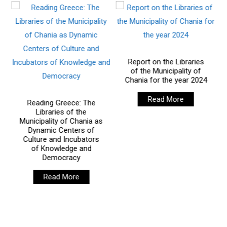
Report on the Libraries
of the Municipality of
Chania for the year 2024
Read More
Reading Greece: The
Libraries of the
Municipality of Chania as
Dynamic Centers of
Culture and Incubators
of Knowledge and
Democracy
Co
Ass
Read More
Libra
Sc
Nove