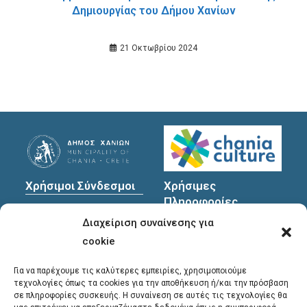
Δημιουργίας του Δήμου Χανίων
21 Οκτωβρίου 2024
Χρήσιμοι Σύνδεσμοι
Χρήσιμες
Πληροφορίες
Πολιτική Προστασίας
Διαχείριση συναίνεσης για
Προσωπικών
Διεύθυνση
: Υψηλαντών
Δεδομένων
30
cookie
Χανιά, 731 35
Για να παρέχουμε τις καλύτερες εμπειρίες, χρησιμοποιούμε
τεχνολογίες όπως τα cookies για την αποθήκευση ή/και την πρόσβαση
σε πληροφορίες συσκευής. Η συναίνεση σε αυτές τις τεχνολογίες θα
Τηλέφωνα