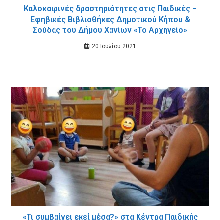
Καλοκαιρινές δραστηριότητες στις Παιδικές –
Εφηβικές Βιβλιοθήκες Δημοτικού Κήπου &
Σούδας του Δήμου Χανίων «Το Αρχηγείο»
20 Ιουλίου 2021
«Τι συμβαίνει εκεί μέσα?» στα Κέντρα Παιδικής