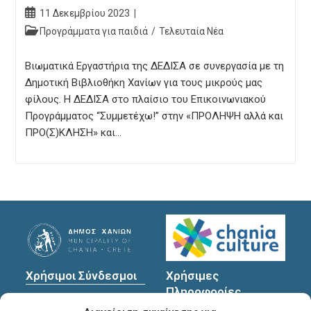
Post
11 Δεκεμβρίου 2023
published:
Post
Προγράμματα για παιδιά
/
Τελευταία Νέα
category:
Βιωματικά Εργαστήρια της ΔΕΔΙΣΑ σε συνεργασία με τη
Δημοτική Βιβλιοθήκη Χανίων για τους μικρούς μας
φίλους. Η ΔΕΔΙΣΑ στο πλαίσιο του Επικοινωνιακού
Προγράμματος “Συμμετέχω!” στην «ΠΡΟΛΗΨΗ αλλά και
ΠΡΟ(Σ)ΚΛΗΣΗ» και…
Χρήσιμοι Σύνδεσμοι
Χρήσιμες
Πληροφορίες
Πολιτική Προστασίας