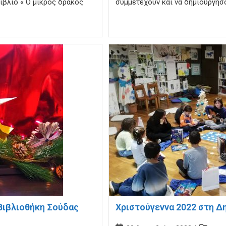
ιβλίο « Ο μικρός δράκος
συμμετέχουν και να δημιουργήσο
Βιβλιοθήκη Σούδας
Χριστούγεννα 2022 στη Δ