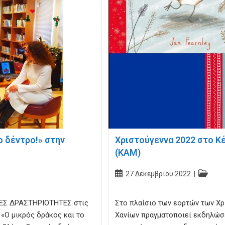
ο δέντρο!» στην
Χριστούγεννα 2022 στο Κ
(ΚΑΜ)
Post
Post
27 Δεκεμβρίου 2022
published:
category
ΕΣ ΔΡΑΣΤΗΡΙΟΤΗΤΕΣ στις
Στο πλαίσιο των εορτών των Χρ
 «Ο μικρός δράκος και το
Χανίων πραγματοποιεί εκδηλώσε