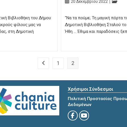
Post
Post
20 Δεκεμβρίου 2022
published:
category
τική Βιβλιοθήκη του Δήμου
"Να τα πούμε; Τη μαγική πόρτα 
ικρούς φίλους μας να
Δημοτική Βιβλιοθήκη Σταλού το
δας, στη Δημοτική
Ήθη … Έθιμα και παραδόσεις ξε
1
2
Go to the previous page
Χρήσιμοι Σύνδεσμοι
Πολιτική Προστασίας Προσ
Δεδομένων