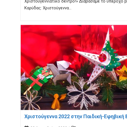
Χριστουγεννιάτικο δέντρο!» Διαβάσαμε το υπέροχο β
Καρύδας: Χριστούγεννα…
Χριστούγεννα 2022 στην Παιδική-Εφηβική 