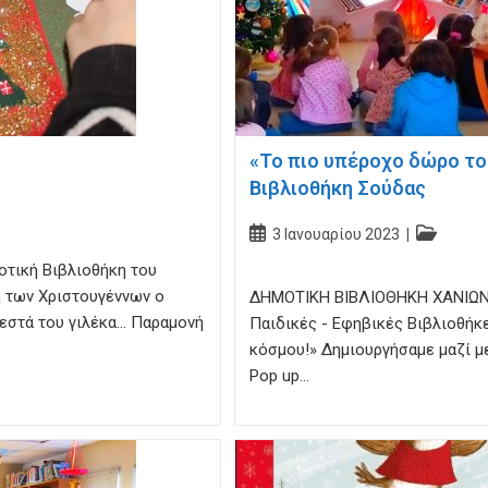
«Το πιο υπέροχο δώρο το
Βιβλιοθήκη Σούδας
Post
Post
3 Ιανουαρίου 2023
published:
category:
τική Βιβλιοθήκη του
ή των Χριστουγέννων ο
ΔΗΜΟΤΙΚΗ ΒΙΒΛΙΟΘΗΚΗ ΧΑΝΙΩΝ
ζεστά του γιλέκα… Παραμονή
Παιδικές - Εφηβικές Βιβλιοθήκ
κόσμου!» Δημιουργήσαμε μαζί μ
Pop up…