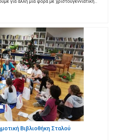
υμε για άλλη μία φορά με χριστουγεννιάτικη…
ημοτική Βιβλιοθήκη Σταλού