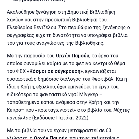
Ακολούθησε ξενάγηση στη Δημοτική Βιβλιοθήκη
Χανίων και στην προσωπική Βιβλιοθήκη του,
Ελευθερίου Βενιζέλου. Στο περιθώριο της ξενάγησης ο
συγγραφέας είχε τη δυνατότητα να υπογράψει βιβλία
του για τους αναγνώστες της Βιβλιοθήκης.
Με την παρουσία του
Ορχάν Παμούκ
, το έργο του
οποίου συνομιλεί καίρια με το φετινό κεντρικό θέμα
του ΦΒΧ
«Κόσμοι σε σύγκρουση»
, εγκαινιάζεται
ουσιαστικά ο δημόσιος διάλογος του Φεστιβάλ. Και η
ίδια η Κρήτη, εξάλλου, έχει εμπνεύσει το έργο του,
ειδικότερα το φανταστικό νησί Μίνγκερ –
τοποθετημένο κάπου ανάμεσα στην Κρήτη και την
Κύπρο– που «πρωταγωνιστεί» στο βιβλίο του,
Νύχτες
πανούκλας
(Εκδόσεις Πατάκη, 2022).
Με τα βιβλία του να έχουν μεταφραστεί σε 63
γλώσσες, ο
Ορχάν Παμούκ
, που τους τελευταίους