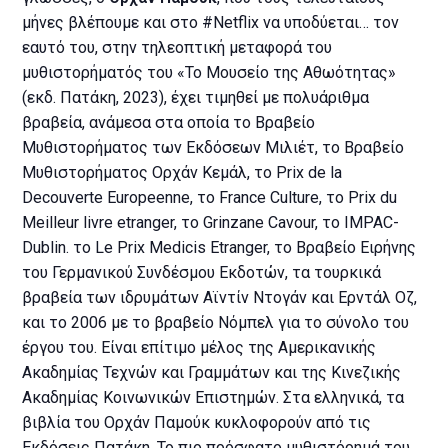
μήνες βλέπουμε και στο #Netflix να υποδύεται… τον
εαυτό του, στην τηλεοπτική μεταφορά του
μυθιστορήματός του «Το Μουσείο της Αθωότητας»
(εκδ. Πατάκη, 2023), έχει τιμηθεί με πολυάριθμα
βραβεία, ανάμεσα στα οποία το Βραβείο
Μυθιστορήµατος των Εκδόσεων Μιλιέτ, το Βραβείο
Μυθιστορήµατος Ορχάν Κεµάλ, το Prix de la
Decouverte Europeenne, το France Culture, το Prix du
Meilleur livre etranger, το Grinzane Cavour, το IMPAC-
Dublin. το Le Prix Medicis Etranger, το Βραβείο Ειρήνης
του Γερµανικού Συνδέσµου Εκδοτών, τα τουρκικά
βραβεία των ιδρυµάτων Αϊντίν Ντογάν και Ερντάλ Οζ,
και το 2006 µε το βραβείο Νόµπελ για το σύνολο του
έργου του. Είναι επίτιµο µέλος της Αµερικανικής
Ακαδηµίας Τεχνών και Γραµµάτων και της Κινεζικής
Ακαδηµίας Κοινωνικών Επιστηµών. Στα ελληνικά, τα
βιβλία του Ορχάν Παμούκ κυκλοφορούν από τις
Εκδόσεις Πατάκη. Το πιο πρόσφατο μυθιστόρημά του