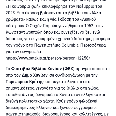
«Η καινούρια ζωή» κυκλοφόρησε τον Νοέμβριο του
2023. Υπό έκδοση βρίσκονται τα βιβλία του «Άλλα
χρώματα» καθώς και η νέα έκδοση του «Λευκού
κάστρου». Ο Ορχάν Παμούκ γεννήθηκε το 1952 στην
Κωνσταντινούπολη όπου και συνεχίζει να ζει, ενώ
διδάσκει, για συγκεκριµένο χρονικό διάστηµα, µία φορά
τον χρόνο στο Πανεπιστήµιο Columbia. Περισσότερα
για τον συγγραφέα:
https://www.patakis.gr/person/person-12258/
Το
Φεστιβάλ Βιβλίου Χανίων (ΦΒΧ)
πραγματοποιείται
από τον
Δήμο Χανίων
, σε συνδιοργάνωση με την
Περιφέρεια Κρήτης
και συγκαταλέγεται στα
σημαντικότερα γεγονότα για το βιβλίο στη χώρα,
τοποθετώντας δυναμικά τα Χανιά στον ελληνικό και
διεθνή πολιτιστικό χάρτη. Κάθε χρόνο φιλοξενεί
διακεκριμένους Έλληνες και ξένους συγγραφείς,
πανεπιστημιακούς, διανοουμένους και καλλιτέχνες, με