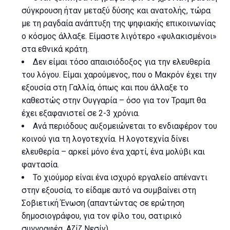
σύγκρουση ήταν μεταξύ δύσης και ανατολής, τώρα
με τη ραγδαία ανάπτυξη της ψηφιακής επικοινωνίας
ο κόσμος άλλαξε. Είμαστε λιγότερο «φυλακισμένοι»
στα εθνικά κράτη.
Δεν είμαι τόσο απαισιόδοξος για την ελευθερία
του λόγου. Είμαι χαρούμενος, που ο Μακρόν έχει την
εξουσία στη Γαλλία, όπως και που άλλαξε το
καθεστώς στην Ουγγαρία – όσο για τον Τραμπ θα
έχει εξαφανιστεί σε 2-3 χρόνια.
Ανά περιόδους αυξομειώνεται το ενδιαφέρον του
κοινού για τη λογοτεχνία. Η λογοτεχνία δίνει
ελευθερία – αρκεί μόνο ένα χαρτί, ένα μολύβι και
φαντασία.
Το χιούμορ είναι ένα ισχυρό εργαλείο απέναντι
στην εξουσία, το είδαμε αυτό να συμβαίνει στη
Σοβιετική Ένωση (απαντώντας σε ερώτηση
δημοσιογράφου, για τον φίλο του, σατιρικό
συγγραφέα, Αζίζ Νεσίν)