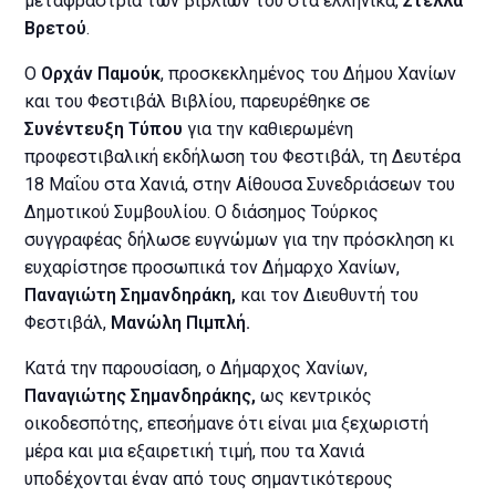
μεταφράστρια των βιβλίων του στα ελληνικά,
Στέλλα
Βρετού
.
Ο
Ορχάν Παμούκ
, προσκεκλημένος του Δήμου Χανίων
και του Φεστιβάλ Βιβλίου, παρευρέθηκε σε
Συνέντευξη Τύπου
για την καθιερωμένη
προφεστιβαλική εκδήλωση του Φεστιβάλ, τη Δευτέρα
18 Μαΐου στα Χανιά, στην Αίθουσα Συνεδριάσεων του
Δημοτικού Συμβουλίου. Ο διάσημος Τούρκος
συγγραφέας δήλωσε ευγνώμων για την πρόσκληση κι
ευχαρίστησε προσωπικά τον Δήμαρχο Χανίων,
Παναγιώτη Σημανδηράκη,
και τον Διευθυντή του
Φεστιβάλ,
Μανώλη Πιμπλή.
Κατά την παρουσίαση, ο Δήμαρχος Χανίων,
Παναγιώτης Σημανδηράκης,
ως κεντρικός
οικοδεσπότης, επεσήμανε ότι είναι μια ξεχωριστή
μέρα και μια εξαιρετική τιμή, που τα Χανιά
υποδέχονται έναν από τους σημαντικότερους