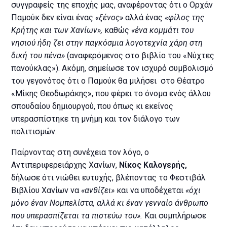
συγγραφείς της εποχής μας, αναφέροντας ότι ο Ορχάν
Παμούκ δεν είναι ένας
«ξένος»
αλλά ένας
«φίλος της
Κρήτης και των Χανίων»,
καθώς
«ένα κομμάτι του
νησιού ήδη ζει στην παγκόσμια λογοτεχνία χάρη στη
δική του πένα»
(αναφερόμενος στο βιβλίο του «Νύχτες
πανούκλας»). Ακόμη, σημείωσε τον ισχυρό συμβολισμό
του γεγονότος ότι ο Παμούκ θα μιλήσει στο Θέατρο
«Μίκης Θεοδωράκης», που φέρει το όνομα ενός άλλου
σπουδαίου δημιουργού, που όπως κι εκείνος
υπερασπίστηκε τη μνήμη και τον διάλογο των
πολιτισμών.
Παίρνοντας στη συνέχεια τον λόγο, ο
Αντιπεριφερειάρχης Χανίων,
Νίκος Καλογερής,
δήλωσε ότι νιώθει ευτυχής, βλέποντας το Φεστιβάλ
Βιβλίου Χανίων να
«ανθίζει»
και να υποδέχεται
«όχι
μόνο έναν Νομπελίστα, αλλά κι έναν γενναίο άνθρωπο
που υπερασπίζεται τα πιστεύω του».
Και συμπλήρωσε