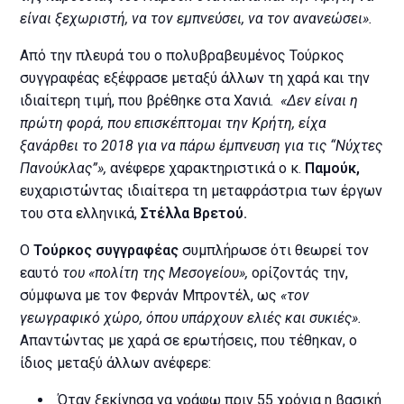
είναι ξεχωριστή, να τον εμπνεύσει, να τον ανανεώσει».
Από την πλευρά του ο πολυβραβευμένος Τούρκος
συγγραφέας εξέφρασε μεταξύ άλλων τη χαρά και την
ιδιαίτερη τιμή, που βρέθηκε στα Χανιά.
«Δεν είναι η
πρώτη φορά, που επισκέπτομαι την Κρήτη, είχα
ξανάρθει το 2018 για να πάρω έμπνευση για τις “Νύχτες
Πανούκλας”»,
ανέφερε χαρακτηριστικά ο κ.
Παμούκ,
ευχαριστώντας ιδιαίτερα τη μεταφράστρια των έργων
του στα ελληνικά,
Στέλλα Βρετού.
Ο
Τούρκος συγγραφέας
συμπλήρωσε ότι θεωρεί τον
εαυτό
του «πολίτη της Μεσογείου»,
ορίζοντάς την,
σύμφωνα με τον Φερνάν Μπροντέλ, ως
«τον
γεωγραφικό χώρο, όπου υπάρχουν ελιές και συκιές».
Απαντώντας με χαρά σε ερωτήσεις, που τέθηκαν, ο
ίδιος μεταξύ άλλων ανέφερε:
Όταν ξεκίνησα να γράφω πριν 55 χρόνια η βασική