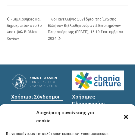
«Βιβλιοθήκες και
6ο Πανελλήνιο Συνέδριο της Ένωσης
Δημοκρατία» στο 3ο
Ελλήνων Βιβλιοθηκονόμων & Επιστημόνων
Φεστιβάλ Βιβλίου
Πληροφόρησης (ΕΕΒΕΠ), 16-19 Σεπτεμβρίου
Χανίων
2024
Χρήσιμοι Σύνδεσμοι
Χρήσιμες
Πληροφορίες
Πολιτική Προστασίας
Διαχείριση συναίνεσης για
Προσωπικών
Διεύθυνση
: Υψηλαντών
Δεδομένων
30
cookie
Χανιά, 731 35
Για να παρέχουμε τις καλύτερες εμπειρίες, χρησιμοποιούμε