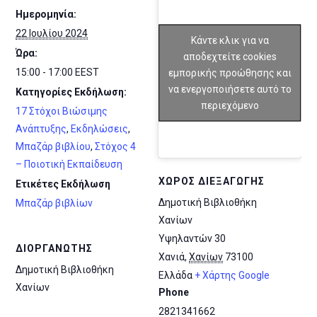
Ημερομηνία:
22 Ιουλίου 2024
Κάντε κλικ για να
Ώρα:
αποδεχτείτε cookies
15:00 - 17:00
EEST
εμπορικής προώθησης και
να ενεργοποιήσετε αυτό το
Κατηγορίες Εκδήλωση:
περιεχόμενο
17 Στόχοι Βιώσιμης
Ανάπτυξης
,
Εκδηλώσεις
,
Μπαζάρ βιβλίου
,
Στόχος 4
– Ποιοτική Εκπαίδευση
ΧΏΡΟΣ ΔΙΕΞΑΓΩΓΉΣ
Ετικέτες Εκδήλωση
Δημοτική Βιβλιοθήκη
Μπαζάρ βιβλίων
Χανίων
Υψηλαντών 30
ΔΙΟΡΓΑΝΩΤΉΣ
Χανιά
,
Χανίων
73100
Δημοτική Βιβλιοθήκη
Ελλάδα
+ Χάρτης Google
Χανίων
Phone
2821341662