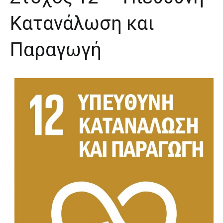
Κατανάλωση και
Παραγωγή