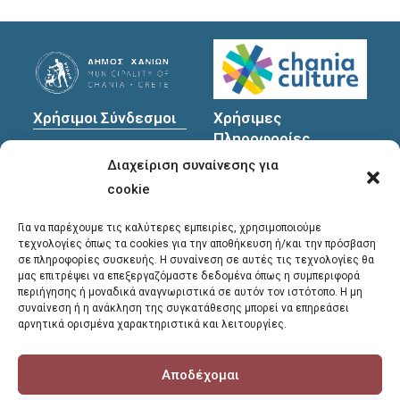
a
a
t
n
i
d
o
V
n
i
Χρήσιμοι Σύνδεσμοι
Χρήσιμες
e
Πληροφορίες
Πολιτική Προστασίας
w
Διαχείριση συναίνεσης για
Προσωπικών
Διεύθυνση
: Υψηλαντών
s
Δεδομένων
30
cookie
N
a
Χανιά, 731 35
Για να παρέχουμε τις καλύτερες εμπειρίες, χρησιμοποιούμε
τεχνολογίες όπως τα cookies για την αποθήκευση ή/και την πρόσβαση
v
σε πληροφορίες συσκευής. Η συναίνεση σε αυτές τις τεχνολογίες θα
Τηλέφωνα
i
μας επιτρέψει να επεξεργαζόμαστε δεδομένα όπως η συμπεριφορά
επικοινωνίας
:
περιήγησης ή μοναδικά αναγνωριστικά σε αυτόν τον ιστότοπο. Η μη
g
συναίνεση ή η ανάκληση της συγκατάθεσης μπορεί να επηρεάσει
28213 41661
,
28213
a
αρνητικά ορισμένα χαρακτηριστικά και λειτουργίες.
41662
,
28213 41663
t
i
Αποδέχομαι
E-mail
:
library@chania.gr