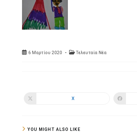
Post
Post
6 Μαρτίου 2020
Τελευταία Νέα
published:
category:
X
Opens
in
a
new
window
YOU MIGHT ALSO LIKE