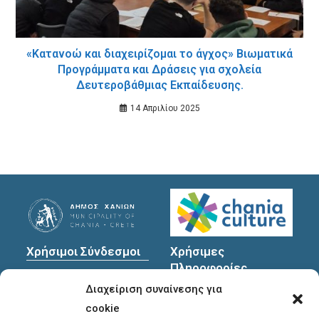
«Κατανοώ και διαχειρίζομαι το άγχος» Βιωματικά
Προγράμματα και Δράσεις για σχολεία
Δευτεροβάθμιας Εκπαίδευσης.
14 Απριλίου 2025
Χρήσιμοι Σύνδεσμοι
Χρήσιμες
Πληροφορίες
Πολιτική Προστασίας
Διαχείριση συναίνεσης για
Προσωπικών
Διεύθυνση
: Υψηλαντών
Δεδομένων
30
cookie