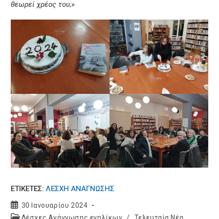
θεωρεί χρέος του;»
ΕΤΙΚΕΤΈΣ:
ΛΈΣΧΗ ΑΝΆΓΝΩΣΗΣ
Post
30 Ιανουαρίου 2024
published:
Post
Λέσχες Ανάγνωσης ενηλίκων
/
Τελευταία Νέα