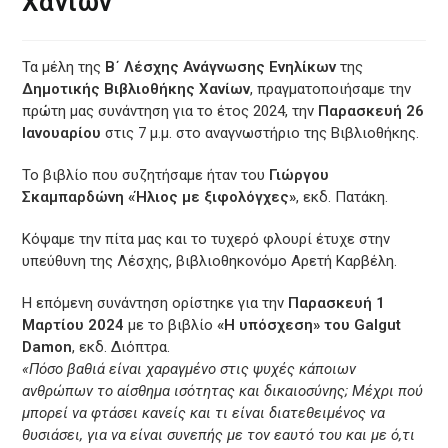
Χανίων
Τα μέλη της
Β΄ Λέσχης Ανάγνωσης Ενηλίκων
της
Δημοτικής Βιβλιοθήκης Χανίων
, πραγματοποιήσαμε την
πρώτη μας συνάντηση για το έτος 2024, την
Παρασκευή 26
Ιανουαρίου
στις 7 μ.μ. στο αναγνωστήριο της Βιβλιοθήκης.
Το βιβλίο που συζητήσαμε ήταν του
Γιώργου
Σκαμπαρδώνη «Ήλιος με ξιφολόγχες»
, εκδ. Πατάκη.
Κόψαμε την πίτα μας και το τυχερό φλουρί έτυχε στην
υπεύθυνη της Λέσχης, βιβλιοθηκονόμο Αρετή Καρβέλη.
Η επόμενη συνάντηση ορίστηκε για την
Παρασκευή 1
Μαρτίου 2024
με το βιβλίο
«Η υπόσχεση» του Galgut
Damon
, εκδ. Διόπτρα.
«Πόσο βαθιά είναι χαραγμένο στις ψυχές κάποιων
ανθρώπων το αίσθημα ισότητας και δικαιοσύνης; Μέχρι πού
μπορεί να φτάσει κανείς και τι είναι διατεθειμένος να
θυσιάσει, για να είναι συνεπής με τον εαυτό του και με ό,τι