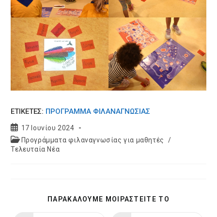
ΕΤΙΚΕΤΈΣ:
ΠΡΌΓΡΑΜΜΑ ΦΙΛΑΝΑΓΝΩΣΊΑΣ
Post
17 Ιουνίου 2024
published:
Post
Προγράμματα φιλαναγνωσίας για μαθητές
/
category:
Τελευταία Νέα
SHARE
ΠΑΡΑΚΑΛΟΥΜΕ ΜΟΙΡΑΣΤΕΙΤΕ ΤΟ
THIS