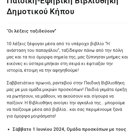
Παιδική-Εφηβική Βιβλιοθήκη
Δημοτικού Κήπου
“
Οι λέξεις ταξιδεύουν”
10 λέξεις ξέφυγαν μέσα από το υπέροχο βιβλίο “Η
ανάσταση του παπαγάλου”, ταξίδεψαν πάνω από την πόλη
μας και τα πιο όμορφα σημεία της, μας ξύπνησαν μνήμες και
εικόνες κι ύστερα μπήκαν στη σειρά κι έφτιαξαν την
ιστορία, έτοιμη να την αφηγηθούμε!
Σαββατιάτικο πρωινό, ραντεβού στην Παιδική Βιβλιοθήκη
μας με μια ομάδα μικρών προσκόπων! Παιδιά γεμάτα όρεξη
να ρωτήσουν, να μάθουν, να ακούσουν και σίγουρα να
παίξουν. Η Βιβλιοθήκη ανοίγει την αγκαλιά της… μπορούμε
να παίξουμε μέσα από βιβλία… και σας περιμένουμε ξανά
για όμορφα μοιράσματα!
Σάββατο 1 Ιουνίου 2024, Ομάδα προσκόπων με τους