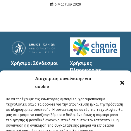
6 Μαρτίου 2020
Χρήσιμοι Σύνδεσμοι
Χρήσιμες
Πληροφορίες
Πολιτική Προστασίας
Διαχείριση συναίνεσης για
Προσωπικών
Διεύθυνση
: Υψηλαντών
Δεδομένων
30
cookie
Χανιά, 731 35
Για να παρέχουμε τις καλύτερες εμπειρίες, χρησιμοποιούμε
τεχνολογίες όπως τα cookies για την αποθήκευση ή/και την πρόσβαση
σε πληροφορίες συσκευής. Η συναίνεση σε αυτές τις τεχνολογίες θα
Τηλέφωνα
μας επιτρέψει να επεξεργαζόμαστε δεδομένα όπως η συμπεριφορά
επικοινωνίας
:
περιήγησης ή μοναδικά αναγνωριστικά σε αυτόν τον ιστότοπο. Η μη
συναίνεση ή η ανάκληση της συγκατάθεσης μπορεί να επηρεάσει
28213 41661
,
28213
αρνητικά ορισμένα χαρακτηριστικά και λειτουργίες.