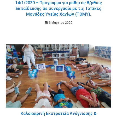
14/1/2020 – Πρόγραμμα για μαθητές Β/μθιας
Εκπαίδευσης σε συνεργασία με τις Τοπικές
Μονάδες Υγείας Χανίων (ΤΟΜΥ).
3 Μαρτίου 2020
Καλοκαιρινή Εκστρατεία Ανάγνωσης &