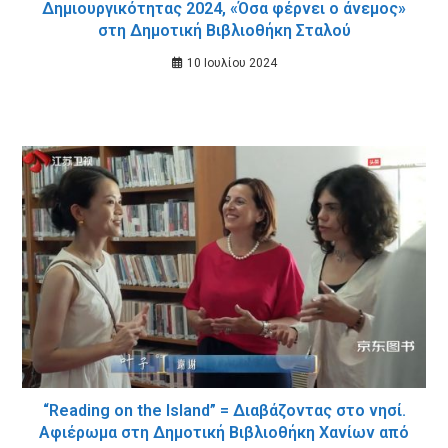
Δημιουργικότητας 2024, «Όσα φέρνει ο άνεμος»
στη Δημοτική Βιβλιοθήκη Σταλού
10 Ιουλίου 2024
“Reading on the Island” = Διαβάζοντας στο νησί.
Αφιέρωμα στη Δημοτική Βιβλιοθήκη Χανίων από