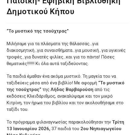
Παιδική- Εφηβική Βιβλιοθήκη
Δημοτικού Κήπου
“Το μυστικό της τσούχτρας”
Μιλήσαμε για τα πλάσματα της θάλασσας…για
διακοσμητική…για συναισθήματα…για μουσική…για υγιεινές
τροφές…για δυνατές φιλίες…και για το πάντα! Πόσες
θεματικές!!!!!! Κι όλα αυτά ταξιδεύοντας.
Τα παιδιά έμαθαν ένα ακόμα μυστικό. Τη μαγεία του να
ταξιδεύεις μέσα από ένα βιβλίο! Με αφορμή
“Το μυστικό
της τσούχτρας”
της
Λήδας Βαρβαρούση
από τις
εκδόσεις Κλειδάριθμος, ανακαλύψαμε και τον μικρό
Κιτρίνη, τον ήρωα του βιβλίου και τον ακολουθήσαμε στο
ταξίδι του.
Το πρόγραμμα φιλαναγνωσίας παρακολούθησαν την
Τρίτη
13 Ιανουαρίου 2026,
37 παιδιά του
2ου Νηπιαγωγείου