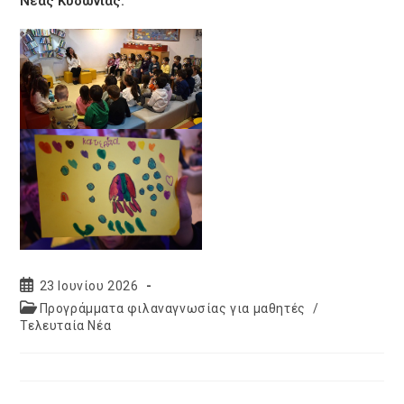
Νέας Κυδωνίας.
Post
23 Ιουνίου 2026
published:
Post
Προγράμματα φιλαναγνωσίας για μαθητές
/
category:
Τελευταία Νέα