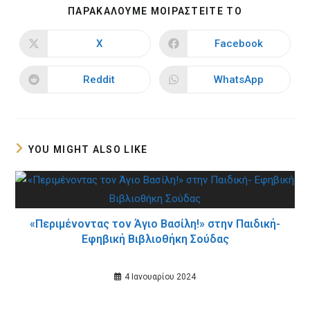
SHARE
ΠΑΡΑΚΑΛΟΥΜΕ ΜΟΙΡΑΣΤΕΙΤΕ ΤΟ
THIS
CONTENT
X
Facebook
Opens
Opens
in
in
a
a
new
new
Reddit
WhatsApp
Opens
Opens
window
window
in
in
a
a
new
new
window
window
YOU MIGHT ALSO LIKE
«Περιμένοντας τον Άγιο Βασίλη!» στην Παιδική-
Εφηβική Βιβλιοθήκη Σούδας
4 Ιανουαρίου 2024