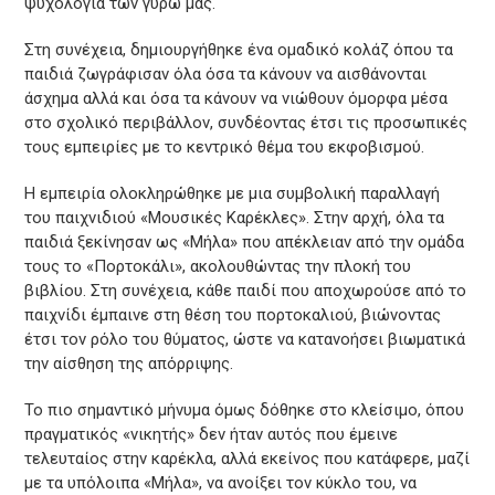
ψυχολογία των γύρω μας.
Στη συνέχεια, δημιουργήθηκε ένα ομαδικό κολάζ όπου τα
παιδιά ζωγράφισαν όλα όσα τα κάνουν να αισθάνονται
άσχημα αλλά και όσα τα κάνουν να νιώθουν όμορφα μέσα
στο σχολικό περιβάλλον, συνδέοντας έτσι τις προσωπικές
τους εμπειρίες με το κεντρικό θέμα του εκφοβισμού.
Η εμπειρία ολοκληρώθηκε με μια συμβολική παραλλαγή
του παιχνιδιού «Μουσικές Καρέκλες». Στην αρχή, όλα τα
παιδιά ξεκίνησαν ως «Μήλα» που απέκλειαν από την ομάδα
τους το «Πορτοκάλι», ακολουθώντας την πλοκή του
βιβλίου. Στη συνέχεια, κάθε παιδί που αποχωρούσε από το
παιχνίδι έμπαινε στη θέση του πορτοκαλιού, βιώνοντας
έτσι τον ρόλο του θύματος, ώστε να κατανοήσει βιωματικά
την αίσθηση της απόρριψης.
Το πιο σημαντικό μήνυμα όμως δόθηκε στο κλείσιμο, όπου
πραγματικός «νικητής» δεν ήταν αυτός που έμεινε
τελευταίος στην καρέκλα, αλλά εκείνος που κατάφερε, μαζί
με τα υπόλοιπα «Μήλα», να ανοίξει τον κύκλο του, να