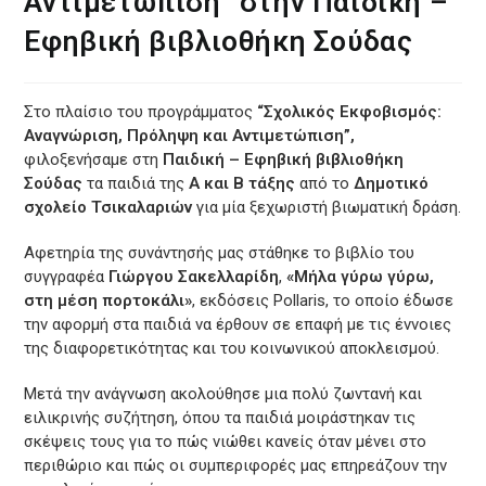
Αντιμετώπιση” στην Παιδική –
Εφηβική βιβλιοθήκη Σούδας
Στο πλαίσιο του προγράμματος
“Σχολικός Εκφοβισμός:
Αναγνώριση, Πρόληψη και Αντιμετώπιση”,
φιλοξενήσαμε στη
Παιδική – Εφηβική βιβλιοθήκη
Σούδας
τα παιδιά της
Α και Β τάξης
από το
Δημοτικό
σχολείο Τσικαλαριών
για μία ξεχωριστή βιωματική δράση.
Αφετηρία της συνάντησής μας στάθηκε το βιβλίο του
συγγραφέα
Γιώργου Σακελλαρίδη
,
«Μήλα γύρω γύρω,
στη μέση πορτοκάλι»
, εκδόσεις Pollaris, το οποίο έδωσε
την αφορμή στα παιδιά να έρθουν σε επαφή με τις έννοιες
της διαφορετικότητας και του κοινωνικού αποκλεισμού.
Μετά την ανάγνωση ακολούθησε μια πολύ ζωντανή και
ειλικρινής συζήτηση, όπου τα παιδιά μοιράστηκαν τις
σκέψεις τους για το πώς νιώθει κανείς όταν μένει στο
περιθώριο και πώς οι συμπεριφορές μας επηρεάζουν την