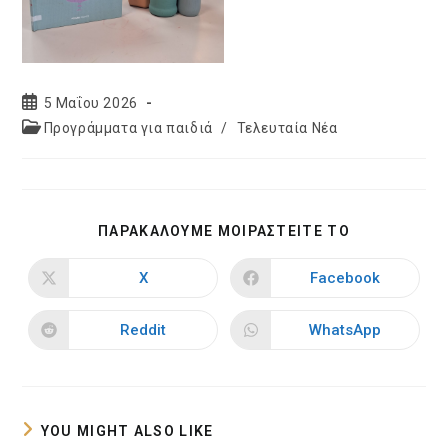
Post
5 Μαΐου 2026
published:
Post
Προγράμματα για παιδιά
/
Τελευταία Νέα
category:
SHARE
ΠΑΡΑΚΑΛΟΥΜΕ ΜΟΙΡΑΣΤΕΙΤΕ ΤΟ
THIS
CONTENT
X
Facebook
Opens
Opens
in
in
a
a
new
new
Reddit
WhatsApp
Opens
Opens
window
window
in
in
a
a
new
new
window
window
YOU MIGHT ALSO LIKE