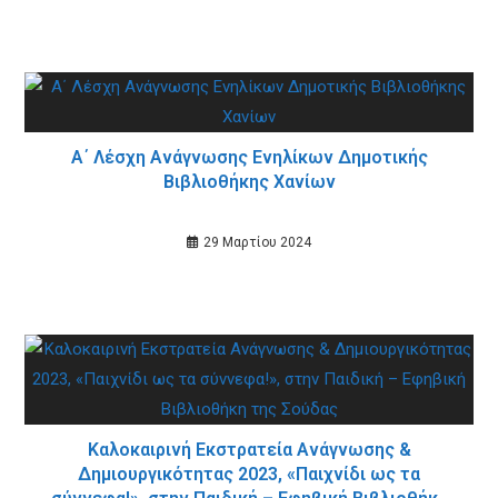
Α΄ Λέσχη Ανάγνωσης Ενηλίκων Δημοτικής
Βιβλιοθήκης Χανίων
29 Μαρτίου 2024
Καλοκαιρινή Εκστρατεία Ανάγνωσης &
Δημιουργικότητας 2023, «Παιχνίδι ως τα